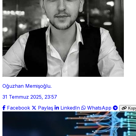
Oğuzhan Memişoğlu.
31 Temmuz 2025, 23:57
Facebook
Paylaş
LinkedIn
WhatsApp
Kop