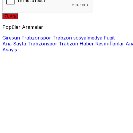
Ara
Popüler Aramalar
Giresun
Trabzonspor
Trabzon
sosyalmedya
Fugit
Ana Sayfa
Trabzonspor
Trabzon Haber
Resmi İlanlar
Ana
Asayiş
E-posta
Şifre