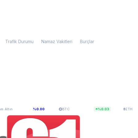
Trafik Durumu
Namaz Vakitleri
Burçlar
07,34
$64.801,64
$1.916,72
%0.00
BTC
%0.03
ETH