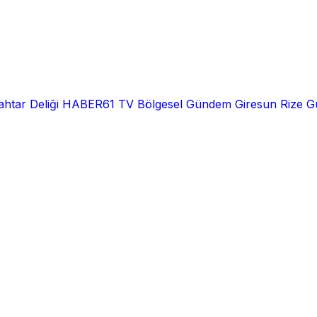
htar Deliği
HABER61 TV
Bölgesel
Gündem
Giresun
Rize
G