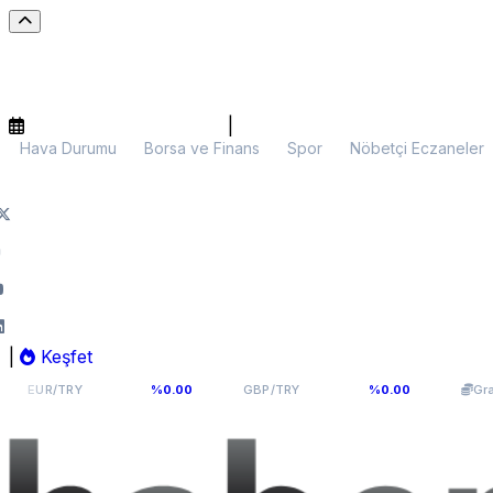
|
Hava Durumu
Borsa ve Finans
Spor
Nöbetçi Eczaneler
|
Keşfet
55,1141
64,2936
6.1
RY
%0.00
GBP/TRY
%0.00
Gram Altın