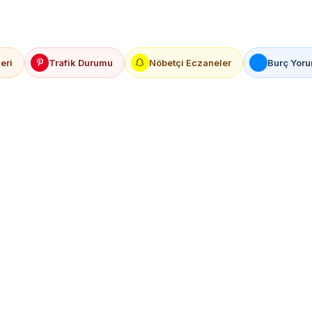
eri
Trafik Durumu
Nöbetçi Eczaneler
Burç Yoru