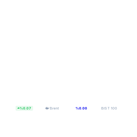
$83,55
13.779,40
%0.07
Brent
%0.00
BIST 100
%0.14