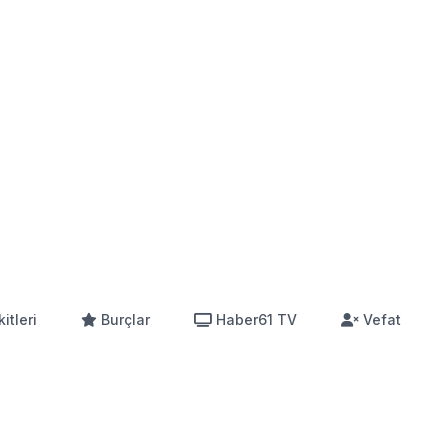
itleri
Burçlar
Haber61 TV
Vefat