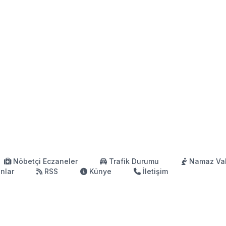
Nöbetçi Eczaneler
Trafik Durumu
Namaz Vak
anlar
RSS
Künye
İletişim