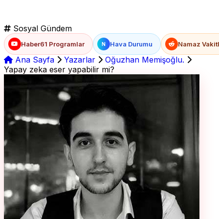
Sosyal Gündem
Haber61 Programlar
Hava Durumu
Namaz Vakitl
N
Ana Sayfa
Yazarlar
Oğuzhan Memişoğlu.
Yapay zeka eser yapabilir mi?