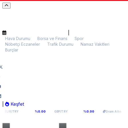
|
Hava Durumu
Borsa ve Finans
Spor
Nöbetçi Eczaneler
Trafik Durumu
Namaz Vakitleri
Burçlar
|
Keşfet
5,1141
64,2936
6.107,34
%0.00
%0.00
%0.0
GBP/TRY
Gram Altın