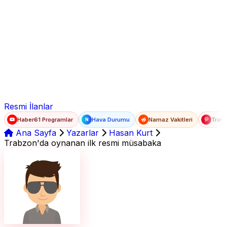
Ad Soyad
E-posta
Şifre
Resmi İlanlar
Haber61 Programlar
Hava Durumu
Namaz Vakitleri
Trafi
N
Ana Sayfa
Yazarlar
Hasan Kurt
Trabzon'da oynanan ilk resmi müsabaka