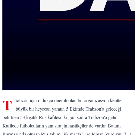
T
rabzon için oldukça önemli olan bu organizasyon kentte
büyük bir heyecan yaratır. 5 Ekimde Trabzon'a geleceği
belirtilen 53 kişilik Rus kafilesi iki gün sonra Trabzon'a gelir.
Kafilede futbolcuların yanı sıra jimnastikçiler de vardır. Batum
Karması'nda oluşan Rus takımı, ilk maçta Lise İdman Yurdu'nu 7- 1