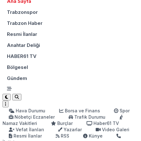
Ana Sayfa
Trabzonspor
Trabzon Haber
Resmi İlanlar
Anahtar Deliği
HABER61 TV
Bölgesel
Gündem
Hava Durumu
Borsa ve Finans
Spor
Nöbetçi Eczaneler
Trafik Durumu
Namaz Vakitleri
Burçlar
Haber61 TV
Vefat İlanları
Yazarlar
Video Galeri
Resmi İlanlar
RSS
Künye