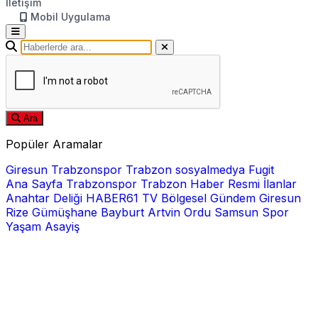
İletişim
Mobil Uygulama
Ara
Popüler Aramalar
Giresun
Trabzonspor
Trabzon
sosyalmedya
Fugit
Ana Sayfa
Trabzonspor
Trabzon Haber
Resmi İlanlar
Anahtar Deliği
HABER61 TV
Bölgesel
Gündem
Giresun
Rize
Gümüşhane
Bayburt
Artvin
Ordu
Samsun
Spor
Yaşam
Asayiş