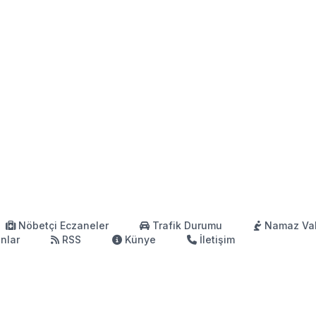
Nöbetçi Eczaneler
Trafik Durumu
Namaz Vak
anlar
RSS
Künye
İletişim