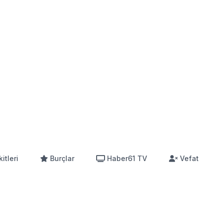
itleri
Burçlar
Haber61 TV
Vefat