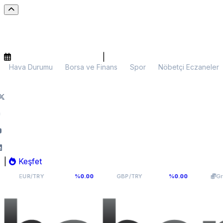
|
Hava Durumu
Borsa ve Finans
Spor
Nöbetçi Eczaneler
|
Keşfet
54,9398
64,131
6.
/TRY
%0.00
GBP/TRY
%0.00
Gram Altın