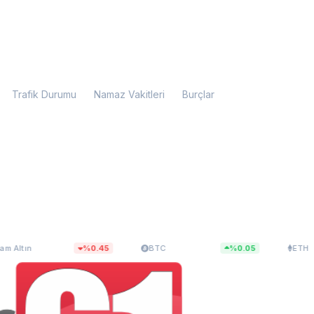
Trafik Durumu
Namaz Vakitleri
Burçlar
109,11
$65.181,40
$1.927,41
%0.45
BTC
%0.05
ETH