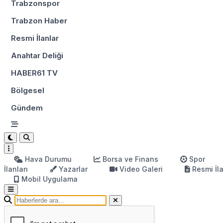
Trabzonspor
Trabzon Haber
Resmi İlanlar
Anahtar Deliği
HABER61 TV
Bölgesel
Gündem
Hava Durumu
Borsa ve Finans
Spor
İlanları
Yazarlar
Video Galeri
Resmi İl
Mobil Uygulama