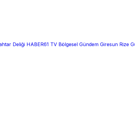
htar Deliği
HABER61 TV
Bölgesel
Gündem
Giresun
Rize
G