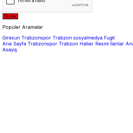
Ara
Popüler Aramalar
Giresun
Trabzonspor
Trabzon
sosyalmedya
Fugit
Ana Sayfa
Trabzonspor
Trabzon Haber
Resmi İlanlar
Ana
Asayiş
E-posta
Şifre