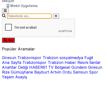
İletişim
Mobil Uygulama
Ara
Popüler Aramalar
Giresun
Trabzonspor
Trabzon
sosyalmedya
Fugit
Ana Sayfa
Trabzonspor
Trabzon Haber
Resmi İlanlar
Anahtar Deliği
HABER61 TV
Bölgesel
Gündem
Giresun
Rize
Gümüşhane
Bayburt
Artvin
Ordu
Samsun
Spor
Yaşam
Asayiş