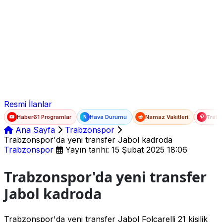
Ad Soyad
E-posta
Şifre
Resmi İlanlar
Haber61 Programlar
Hava Durumu
Namaz Vakitleri
Trafi
N
Ana Sayfa
Trabzonspor
Trabzonspor'da yeni transfer Jabol kadroda
Trabzonspor
Yayın tarihi: 15 Şubat 2025 18:06
Trabzonspor'da yeni transfer
Jabol kadroda
Trabzonspor'da yeni transfer Jabol Folcarelli 21 kişilik