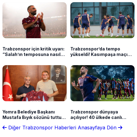
Trabzonspor için kritik uyarı:
Trabzonspor’da tempo
“Salah’ın temposuna nasıl
yükseldi! Kasımpaşa maçı
yetişeceğiz?”
için yoğun mesai
Yomra Belediye Başkanı
Trabzonspor dünyaya
Mustafa Bıyık sözünü tuttu:
açılıyor! 40 ülkede canlı
O taraftar belediyede
yayınlanacak
Diğer Trabzonspor Haberleri
Anasayfaya Dön
ağırlandı