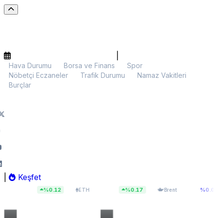
|
Hava Durumu
Borsa ve Finans
Spor
Nöbetçi Eczaneler
Trafik Durumu
Namaz Vakitleri
Burçlar
|
Keşfet
63
$1.873,08
$87,19
%0.12
%0.17
%0.00
ETH
Brent
BIST 