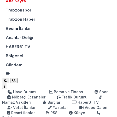
Ana Sayfa
Trabzonspor
Trabzon Haber
Resmi İlanlar
Anahtar Deliği
HABER61 TV
Bölgesel
Gündem
Hava Durumu
Borsa ve Finans
Spor
Nöbetçi Eczaneler
Trafik Durumu
Namaz Vakitleri
Burçlar
Haber61 TV
Vefat İlanları
Yazarlar
Video Galeri
Resmi İlanlar
RSS
Künye