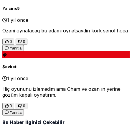
Yalcinx5
1 yıl önce
Ozani oynatacag bu adami oynatsaydin kork senol hoca
0
0
Yanıtla
�
Şevket
1 yıl önce
Hiç oyununu izlemedim ama Cham ve ozan ın yerine
gözüm kapalı oynatırım.
0
0
Yanıtla
Bu Haber İlginizi Çekebilir