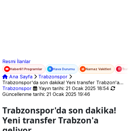
Ad Soyad
E-posta
Şifre
Resmi İlanlar
Haber61 Programlar
Hava Durumu
Namaz Vakitleri
Trafi
N
Ana Sayfa
Trabzonspor
Trabzonspor'da son dakika! Yeni transfer Trabzon'a
geliyor
Trabzonspor
Yayın tarihi: 21 Ocak 2025 18:54
Güncellenme tarihi: 21 Ocak 2025 19:46
Trabzonspor'da son dakika!
Yeni transfer Trabzon'a
geliyor