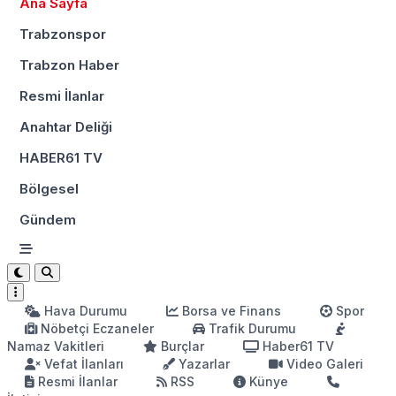
Ana Sayfa
Trabzonspor
Trabzon Haber
Resmi İlanlar
Anahtar Deliği
HABER61 TV
Bölgesel
Gündem
Hava Durumu
Borsa ve Finans
Spor
Nöbetçi Eczaneler
Trafik Durumu
Namaz Vakitleri
Burçlar
Haber61 TV
Vefat İlanları
Yazarlar
Video Galeri
Resmi İlanlar
RSS
Künye