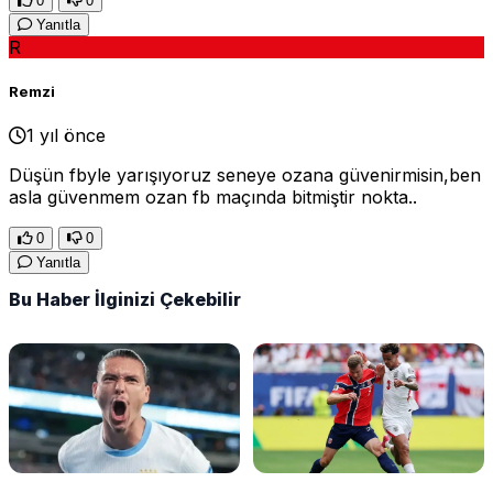
0
0
Yanıtla
R
Remzi
1 yıl önce
Düşün fbyle yarışıyoruz seneye ozana güvenirmisin,ben
asla güvenmem ozan fb maçında bitmiştir nokta..
0
0
Yanıtla
Bu Haber İlginizi Çekebilir