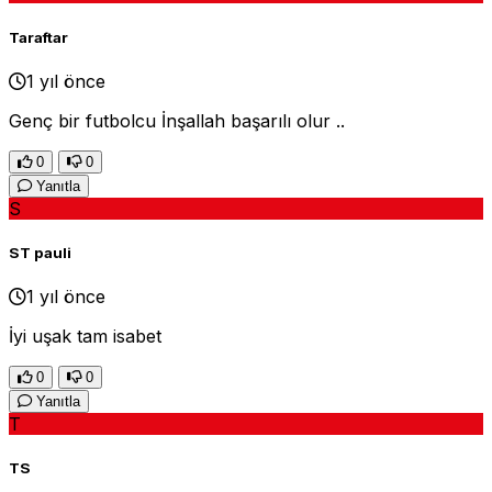
Taraftar
1 yıl önce
Genç bir futbolcu İnşallah başarılı olur ..
0
0
Yanıtla
S
ST pauli
1 yıl önce
İyi uşak tam isabet
0
0
Yanıtla
T
TS