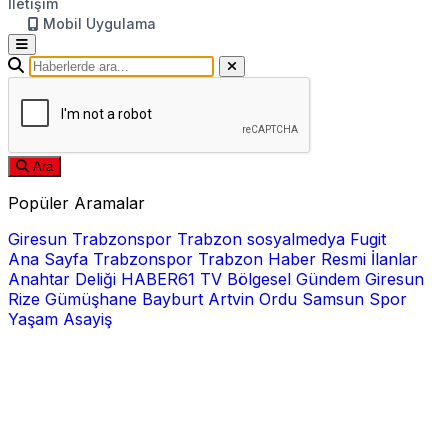
İletişim
Mobil Uygulama
Ara
Popüler Aramalar
Giresun
Trabzonspor
Trabzon
sosyalmedya
Fugit
Ana Sayfa
Trabzonspor
Trabzon Haber
Resmi İlanlar
Anahtar Deliği
HABER61 TV
Bölgesel
Gündem
Giresun
Rize
Gümüşhane
Bayburt
Artvin
Ordu
Samsun
Spor
Yaşam
Asayiş