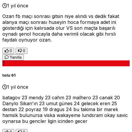
1 yıl önce
Ozan fb maçı sonrası gitsin niye alındı vs dedik fakat
alanya maçı sonrası huseyin hoca formaya adet ini
gösterdiği için kalırsada olur VS son maçta başarılı
oynadı şenol hocayla daha verimli olacak gibi hırslı
faydalı oynuyor ozan.
0
0
Yanıtla
T
tolu 61
1 yıl önce
batagov 23 mendy 23 cahm 23 malhero 23 canak 20
Danylo Sikan'ın 23 umut günes 24 gelecek eren 25
destan 22 poyraz 19 dragus 24 bu takima bir marek
hamsik bulunursa viska wakayeme lundsram okay savic
oynarsa bu gencler ligin icinden gecer