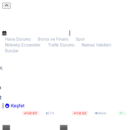
|
Hava Durumu
Borsa ve Finans
Spor
Nöbetçi Eczaneler
Trafik Durumu
Namaz Vakitleri
Burçlar
|
Keşfet
34
$1.920,60
$83,55
%0.07
%0.12
%1.29
ETH
Brent
BIST