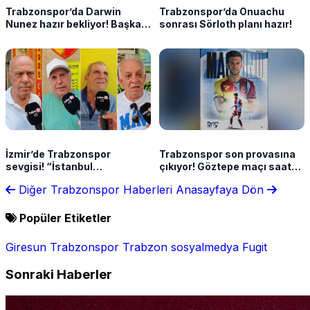
Trabzonspor’da Darwin
Trabzonspor’da Onuachu
Nunez hazır bekliyor! Başkan
sonrası Sörloth planı hazır!
sürpriz yapabilir
İzmir’de Trabzonspor
Trabzonspor son provasına
sevgisi! “İstanbul
çıkıyor! Göztepe maçı saat
hegemonyasına son
kaçta, hangi kanalda?
Diğer Trabzonspor Haberleri
Anasayfaya Dön
versinler”
Popüler Etiketler
Giresun
Trabzonspor
Trabzon
sosyalmedya
Fugit
Sonraki Haberler