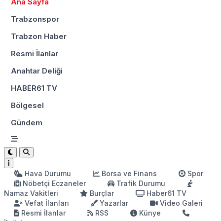
Ana Sayfa
Trabzonspor
Trabzon Haber
Resmi İlanlar
Anahtar Deliği
HABER61 TV
Bölgesel
Gündem
Hava Durumu
Borsa ve Finans
Spor
Nöbetçi Eczaneler
Trafik Durumu
Namaz Vakitleri
Burçlar
Haber61 TV
Vefat İlanları
Yazarlar
Video Galeri
Resmi İlanlar
RSS
Künye