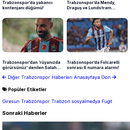
Trabzonspor’da yabancı
Trabzonspor’da Mendy,
kontenjanı düğümü!
Draguş ve Lundstram
çıkmazı! Ayrılık planı net
Trabzonspor’dan ‘rüyanızda
Trabzonspor’da Folcarelli
görürsünüz’ denilen Salah
sonrası 6 numara alarmı!
videosu için göndermeli
Diğer Trabzonspor Haberleri
Anasayfaya Dön
video! Bizde rüyalar gerçek
olur!
Popüler Etiketler
Giresun
Trabzonspor
Trabzon
sosyalmedya
Fugit
Sonraki Haberler