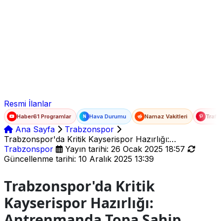
Ad Soyad
E-posta
Şifre
Resmi İlanlar
Haber61 Programlar
Hava Durumu
Namaz Vakitleri
Trafi
N
Ana Sayfa
Trabzonspor
Trabzonspor'da Kritik Kayserispor Hazırlığı:
Antrenmanda Topa Sahip Olma ve Çift Kale Vurgusu
Trabzonspor
Yayın tarihi: 26 Ocak 2025 18:57
Güncellenme tarihi: 10 Aralık 2025 13:39
Trabzonspor'da Kritik
Kayserispor Hazırlığı:
Antrenmanda Topa Sahip