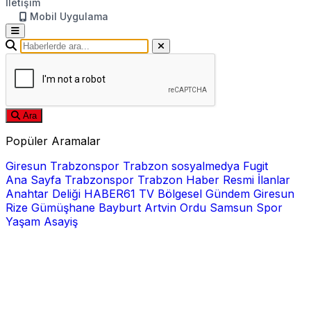
İletişim
Mobil Uygulama
Ara
Popüler Aramalar
Giresun
Trabzonspor
Trabzon
sosyalmedya
Fugit
Ana Sayfa
Trabzonspor
Trabzon Haber
Resmi İlanlar
Anahtar Deliği
HABER61 TV
Bölgesel
Gündem
Giresun
Rize
Gümüşhane
Bayburt
Artvin
Ordu
Samsun
Spor
Yaşam
Asayiş