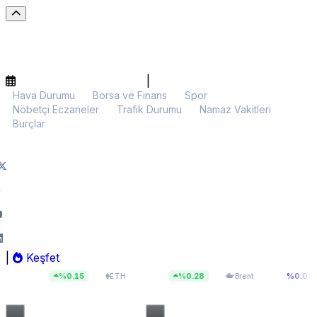
|
Hava Durumu
Borsa ve Finans
Spor
Nöbetçi Eczaneler
Trafik Durumu
Namaz Vakitleri
Burçlar
|
Keşfet
18
$1.921,67
$83,55
%0.15
%0.28
%0.00
ETH
Brent
BIST 