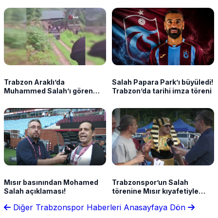
Trabzon Araklı’da
Salah Papara Park’ı büyüledi!
Muhammed Salah’ı gören
Trabzon’da tarihi imza töreni
teyzenin güldüren
konuşması
Mısır basınından Mohamed
Trabzonspor’un Salah
Salah açıklaması!
törenine Mısır kıyafetiyle
geldi! Sözleri güldürdü
Diğer Trabzonspor Haberleri
Anasayfaya Dön