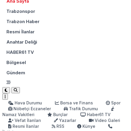
Ana Sayfa
Trabzonspor
Trabzon Haber
Resmi İlanlar
Anahtar Deliği
HABER61 TV
Bölgesel
Gündem
Hava Durumu
Borsa ve Finans
Spor
Nöbetçi Eczaneler
Trafik Durumu
Namaz Vakitleri
Burçlar
Haber61 TV
Vefat İlanları
Yazarlar
Video Galeri
Resmi İlanlar
RSS
Künye