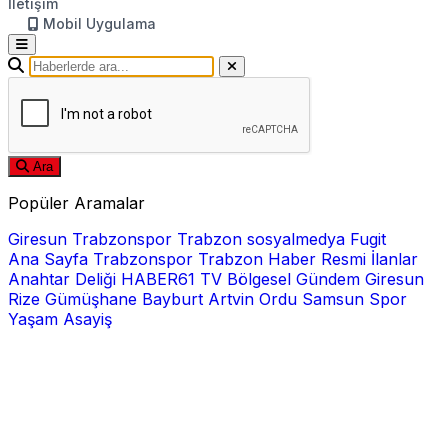
İletişim
Mobil Uygulama
Ara
Popüler Aramalar
Giresun
Trabzonspor
Trabzon
sosyalmedya
Fugit
Ana Sayfa
Trabzonspor
Trabzon Haber
Resmi İlanlar
Anahtar Deliği
HABER61 TV
Bölgesel
Gündem
Giresun
Rize
Gümüşhane
Bayburt
Artvin
Ordu
Samsun
Spor
Yaşam
Asayiş