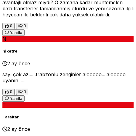
avantajlı olmaz mıydı? O zamana kadar muhtemelen
bazı transferler tamamlanmış olurdu ve yeni sezonla ilgili
heyecan ile beklenti çok daha yüksek olabilirdi.
0
0
Yanıtla
N
niketre
2 ay önce
sayı çok az......trabzonlu zenginler alooooo....alooooo
uyanın......
0
0
Yanıtla
T
Taraftar
2 ay önce