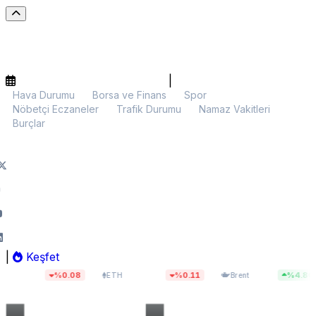
|
Hava Durumu
Borsa ve Finans
Spor
Nöbetçi Eczaneler
Trafik Durumu
Namaz Vakitleri
Burçlar
|
Keşfet
$1.905,82
$83,26
%0.08
%0.11
%4.80
ETH
Brent
BIST 100