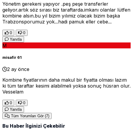
Yönetim gerekeni yapıyor .peş peşe transferler
geliyor.artık söz sırası biz taraftarda.imkanı olanlar lütfen
kombine alsın.bu yıl bizim yılımiz olacak bizim başka
Trabzonsporumuz yok...hadi pamuk eller cebe...
0
0
Yanıtla
M
misafir 61
2 ay önce
Kombine fiyatlarının daha makul bir fiyatta olması lazım
ki tüm taraftar kesimi alabilmeli yoksa sonuç hüsran olur.
Vesselam
0
0
Yanıtla
Tüm Yorumları Gör
(7)
Bu Haber İlginizi Çekebilir