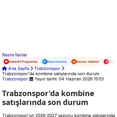
Ad Soyad
E-posta
Şifre
Resmi İlanlar
Haber61 Programlar
Hava Durumu
Namaz Vakitleri
Trafi
N
Ana Sayfa
Trabzonspor
Trabzonspor'da kombine satışlarında son durum
Trabzonspor
Yayın tarihi: 04 Haziran 2026 15:53
Trabzonspor'da kombine
satışlarında son durum
Trabzonspor’un 2026-2027 sezonu kombine satışlarında