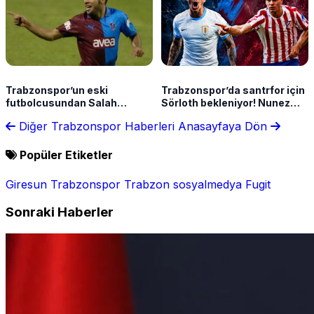
Trabzonspor’un eski
Trabzonspor’da santrfor için
futbolcusundan Salah
Sörloth bekleniyor! Nunez
açıklaması: “Olumlu
hazırda tutuluyor
Diğer Trabzonspor Haberleri
Anasayfaya Dön
referans verdim”
Popüler Etiketler
Giresun
Trabzonspor
Trabzon
sosyalmedya
Fugit
Sonraki Haberler