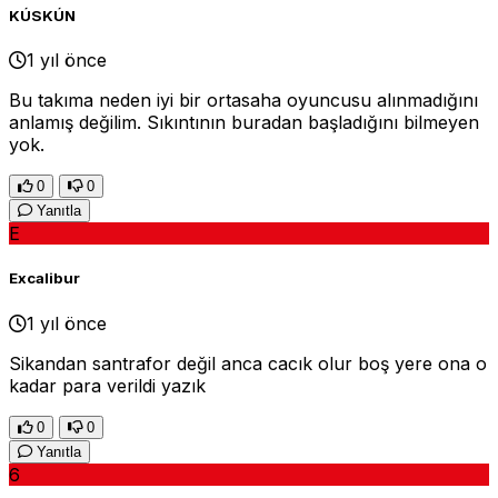
KÚSKÚN
1 yıl önce
Bu takıma neden iyi bir ortasaha oyuncusu alınmadığını
anlamış değilim. Sıkıntının buradan başladığını bilmeyen
yok.
0
0
Yanıtla
E
Excalibur
1 yıl önce
Sikandan santrafor değil anca cacık olur boş yere ona o
kadar para verildi yazık
0
0
Yanıtla
6