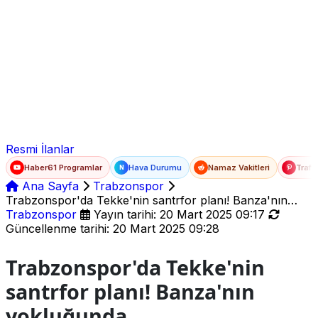
Ad Soyad
E-posta
Şifre
Resmi İlanlar
Haber61 Programlar
Hava Durumu
Namaz Vakitleri
Trafi
N
Ana Sayfa
Trabzonspor
Trabzonspor'da Tekke'nin santrfor planı! Banza'nın
yokluğunda...
Trabzonspor
Yayın tarihi: 20 Mart 2025 09:17
Güncellenme tarihi: 20 Mart 2025 09:28
Trabzonspor'da Tekke'nin
santrfor planı! Banza'nın
yokluğunda...