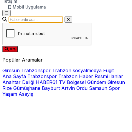
İletişim
Mobil Uygulama
Ara
Popüler Aramalar
Giresun
Trabzonspor
Trabzon
sosyalmedya
Fugit
Ana Sayfa
Trabzonspor
Trabzon Haber
Resmi İlanlar
Anahtar Deliği
HABER61 TV
Bölgesel
Gündem
Giresun
Rize
Gümüşhane
Bayburt
Artvin
Ordu
Samsun
Spor
Yaşam
Asayiş