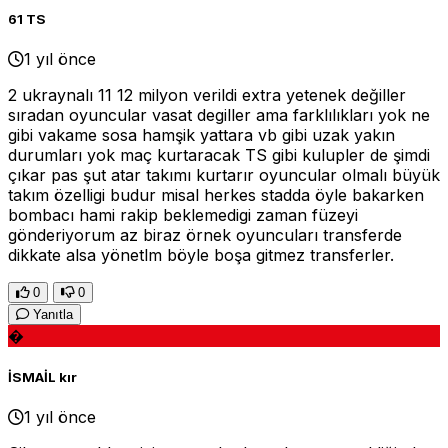
61 TS
1 yıl önce
2 ukraynalı 11 12 milyon verildi extra yetenek değiller
sıradan oyuncular vasat degiller ama farklılıkları yok ne
gibi vakame sosa hamşik yattara vb gibi uzak yakın
durumları yok maç kurtaracak TS gibi kulupler de şimdi
çıkar pas şut atar takımı kurtarır oyuncular olmalı büyük
takım özelligi budur misal herkes stadda öyle bakarken
bombacı hami rakip beklemedigi zaman füzeyi
gönderiyorum az biraz örnek oyuncuları transferde
dikkate alsa yönetlm böyle boşa gitmez transferler.
0
0
Yanıtla
�
İSMAİL kır
1 yıl önce