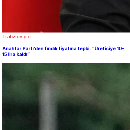
Trabzonspor
Anahtar Parti’den fındık fiyatına tepki: “Üreticiye 10-
15 lira kaldı”