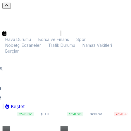
|
Hava Durumu
Borsa ve Finans
Spor
Nöbetçi Eczaneler
Trafik Durumu
Namaz Vakitleri
Burçlar
|
Keşfet
8
$1.917,11
$82,12
%0.37
%0.28
%0.45
ETH
Brent
BIST 1