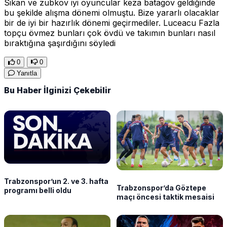
Sikan ve zubkov iyi oyuncular keza batagov geldiğinde
bu şekilde alışma dönemi olmuştu. Bize yararlı olacaklar
bir de iyi bir hazırlık dönemi geçirmediler. Luceacu Fazla
topçu övmez bunları çok övdü ve takımın bunları nasıl
bıraktığına şaşırdığını söyledi
0
0
Yanıtla
Bu Haber İlginizi Çekebilir
Trabzonspor’un 2. ve 3. hafta
Trabzonspor’da Göztepe
programı belli oldu
maçı öncesi taktik mesaisi