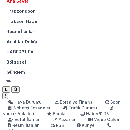
Ana Sayfa
Trabzonspor
Trabzon Haber
Resmi İlanlar
Anahtar Deliği
HABER61 TV
Bölgesel
Gündem
Hava Durumu
Borsa ve Finans
Spor
Nöbetçi Eczaneler
Trafik Durumu
Namaz Vakitleri
Burçlar
Haber61 TV
Vefat İlanları
Yazarlar
Video Galeri
Resmi İlanlar
RSS
Künye