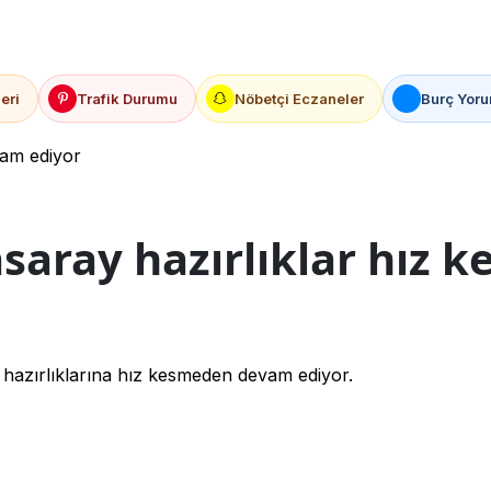
eri
Trafik Durumu
Nöbetçi Eczaneler
Burç Yoru
vam ediyor
saray hazırlıklar hız
azırlıklarına hız kesmeden devam ediyor.