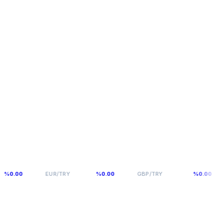
54,976
64,0893
0
EUR/TRY
%0.00
GBP/TRY
%0.00