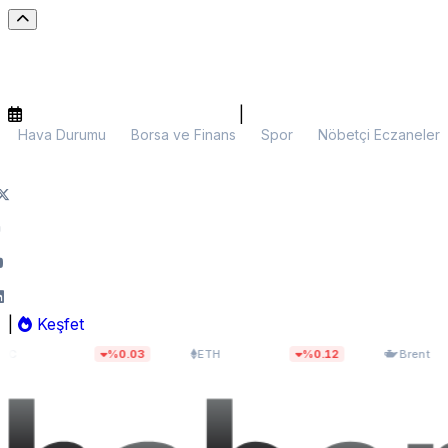
|
Hava Durumu
Borsa ve Finans
Spor
Nöbetçi Eczaneler
|
Keşfet
.402,57
$1.905,90
$82,48
%0.03
ETH
%0.12
Brent