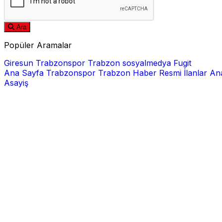
Ara
Popüler Aramalar
Giresun
Trabzonspor
Trabzon
sosyalmedya
Fugit
Ana Sayfa
Trabzonspor
Trabzon Haber
Resmi İlanlar
Ana
Asayiş
E-posta
Şifre