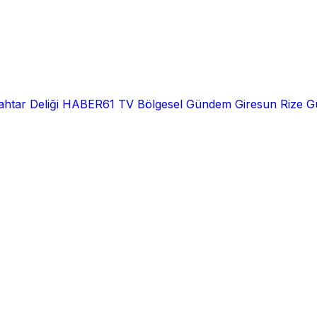
htar Deliği
HABER61 TV
Bölgesel
Gündem
Giresun
Rize
G