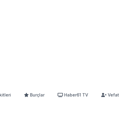
itleri
Burçlar
Haber61 TV
Vefat