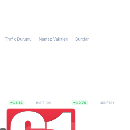
Trafik Durumu
Namaz Vakitleri
Burçlar
13.798,82
47,5927
%3.81
BIST 100
%0.70
USD/TRY
%0.0