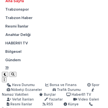
Ana Sayfa
Trabzonspor
Trabzon Haber
Resmi İlanlar
Anahtar Deliği
HABER61 TV
Bölgesel
Gündem
Hava Durumu
Borsa ve Finans
Spor
Nöbetçi Eczaneler
Trafik Durumu
Namaz Vakitleri
Burçlar
Haber61 TV
Vefat İlanları
Yazarlar
Video Galeri
Resmi İlanlar
RSS
Künye