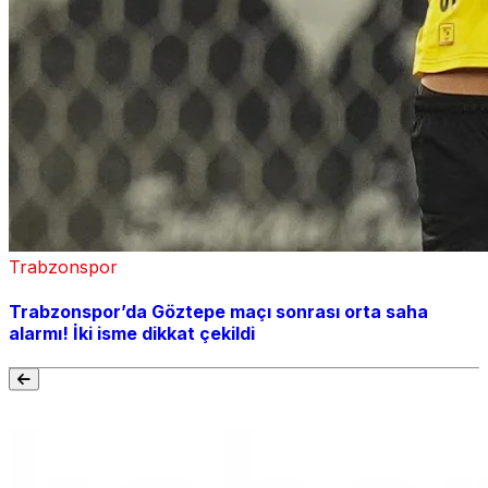
Trabzonspor
Trabzonspor’da Göztepe maçı sonrası orta saha
alarmı! İki isme dikkat çekildi