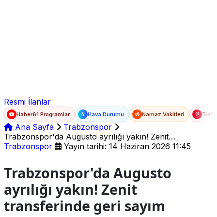
Ad Soyad
E-posta
Şifre
Resmi İlanlar
Haber61 Programlar
Hava Durumu
Namaz Vakitleri
Trafi
N
Ana Sayfa
Trabzonspor
Trabzonspor'da Augusto ayrılığı yakın! Zenit
transferinde geri sayım başladı
Trabzonspor
Yayın tarihi: 14 Haziran 2026 11:45
Trabzonspor'da Augusto
ayrılığı yakın! Zenit
transferinde geri sayım