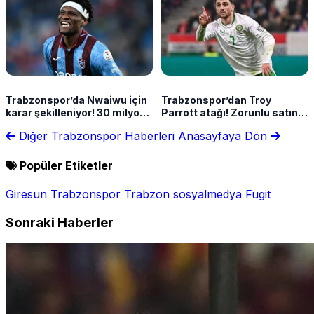
Trabzonspor’da Nwaiwu için
Trabzonspor’dan Troy
karar şekilleniyor! 30 milyon
Parrott atağı! Zorunlu satın
Euro detayı
alma formülü gündemde
Diğer Trabzonspor Haberleri
Anasayfaya Dön
Popüler Etiketler
Giresun
Trabzonspor
Trabzon
sosyalmedya
Fugit
Sonraki Haberler