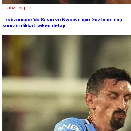
Trabzonspor
Trabzonspor’da Savic ve Nwaiwu için Göztepe maçı
sonrası dikkat çeken detay