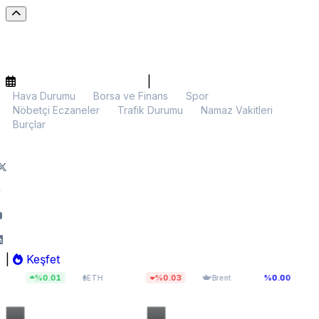
|
Hava Durumu
Borsa ve Finans
Spor
Nöbetçi Eczaneler
Trafik Durumu
Namaz Vakitleri
Burçlar
|
Keşfet
$1.919,39
$83,55
13.7
.01
%0.03
%0.00
ETH
Brent
BIST 100