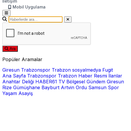
İletişim
Mobil Uygulama
Ara
Popüler Aramalar
Giresun
Trabzonspor
Trabzon
sosyalmedya
Fugit
Ana Sayfa
Trabzonspor
Trabzon Haber
Resmi İlanlar
Anahtar Deliği
HABER61 TV
Bölgesel
Gündem
Giresun
Rize
Gümüşhane
Bayburt
Artvin
Ordu
Samsun
Spor
Yaşam
Asayiş