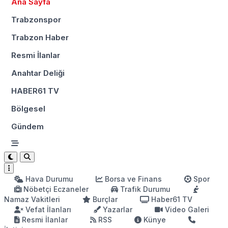
Ana Sayfa
Trabzonspor
Trabzon Haber
Resmi İlanlar
Anahtar Deliği
HABER61 TV
Bölgesel
Gündem
Hava Durumu
Borsa ve Finans
Spor
Nöbetçi Eczaneler
Trafik Durumu
Namaz Vakitleri
Burçlar
Haber61 TV
Vefat İlanları
Yazarlar
Video Galeri
Resmi İlanlar
RSS
Künye