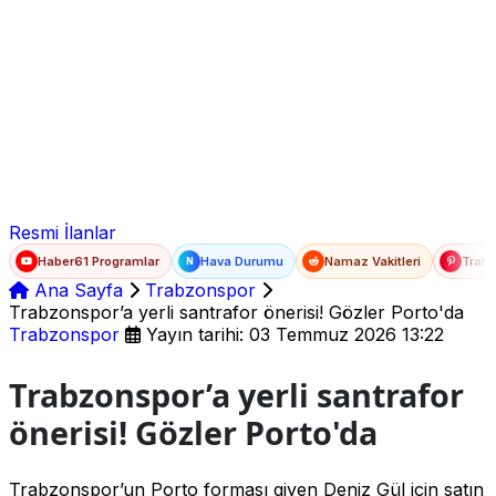
Ad Soyad
E-posta
Şifre
Resmi İlanlar
Haber61 Programlar
Hava Durumu
Namaz Vakitleri
Trafi
N
Ana Sayfa
Trabzonspor
Trabzonspor’a yerli santrafor önerisi! Gözler Porto'da
Trabzonspor
Yayın tarihi: 03 Temmuz 2026 13:22
Trabzonspor’a yerli santrafor
önerisi! Gözler Porto'da
Trabzonspor’un Porto forması giyen Deniz Gül için satın