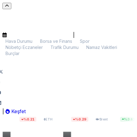
|
Hava Durumu
Borsa ve Finans
Spor
Nöbetçi Eczaneler
Trafik Durumu
Namaz Vakitleri
Burçlar
|
Keşfet
9
$1.908,20
$82,32
%0.21
%0.29
%3.61
ETH
Brent
BIST 