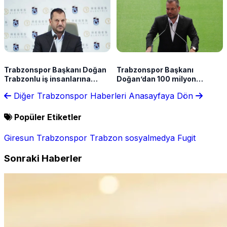
Trabzonspor Başkanı Doğan
Trabzonspor Başkanı
Trabzonlu iş insanlarına
Doğan’dan 100 milyon
seslendi! “Telefonun
euroluk sert yanıt!
Diğer Trabzonspor Haberleri
Anasayfaya Dön
ucundayım”
Popüler Etiketler
Giresun
Trabzonspor
Trabzon
sosyalmedya
Fugit
Sonraki Haberler