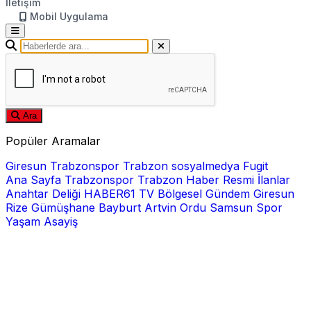
İletişim
Mobil Uygulama
Ara
Popüler Aramalar
Giresun
Trabzonspor
Trabzon
sosyalmedya
Fugit
Ana Sayfa
Trabzonspor
Trabzon Haber
Resmi İlanlar
Anahtar Deliği
HABER61 TV
Bölgesel
Gündem
Giresun
Rize
Gümüşhane
Bayburt
Artvin
Ordu
Samsun
Spor
Yaşam
Asayiş