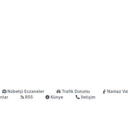
Nöbetçi Eczaneler
Trafik Durumu
Namaz Vak
anlar
RSS
Künye
İletişim