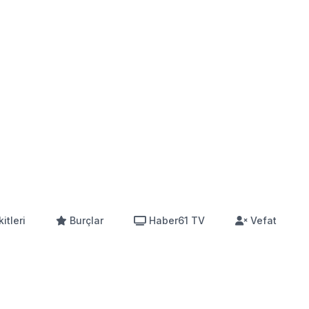
itleri
Burçlar
Haber61 TV
Vefat