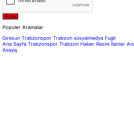
Ara
Popüler Aramalar
Giresun
Trabzonspor
Trabzon
sosyalmedya
Fugit
Ana Sayfa
Trabzonspor
Trabzon Haber
Resmi İlanlar
Ana
Asayiş
E-posta
Şifre