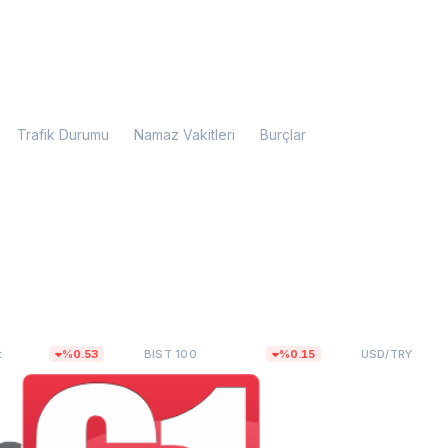
Trafik Durumu
Namaz Vakitleri
Burçlar
5
13.778,07
47,6493
%0.53
BIST 100
%0.15
USD/TRY
%0