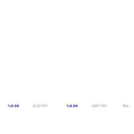
54,9398
64,131
.00
EUR/TRY
%0.00
GBP/TRY
%0.00