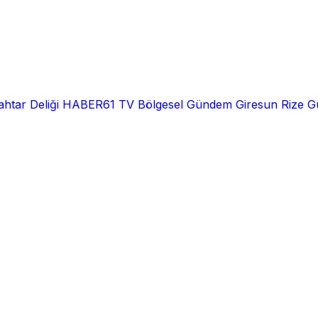
htar Deliği
HABER61 TV
Bölgesel
Gündem
Giresun
Rize
G