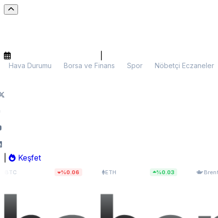
|
Hava Durumu
Borsa ve Finans
Spor
Nöbetçi Eczaneler
|
Keşfet
65.145,52
$1.927,91
$82,0
%0.06
ETH
%0.03
Brent