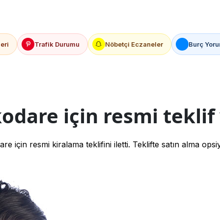
eri
Trafik Durumu
Nöbetçi Eczaneler
Burç Yoru
dare için resmi teklif 
in resmi kiralama teklifini iletti. Teklifte satın alma opsi