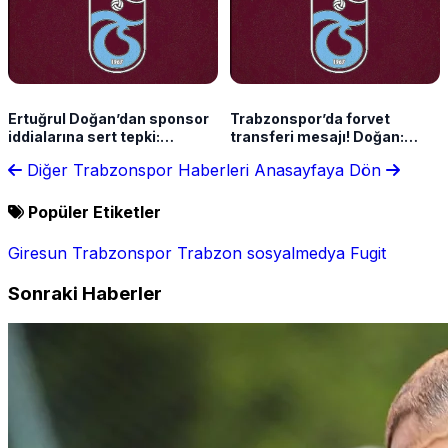
Ertuğrul Doğan’dan sponsor
Trabzonspor’da forvet
iddialarına sert tepki:
transferi mesajı! Doğan:
“Ahlaksızca, terbiyesizce bir
“Sağlıklı şekilde ilerliyoruz”
Diğer Trabzonspor Haberleri
Anasayfaya Dön
yalan”
Popüler Etiketler
Giresun
Trabzonspor
Trabzon
sosyalmedya
Fugit
Sonraki Haberler