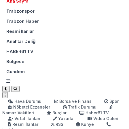
Ana Sayfa
Trabzonspor
Trabzon Haber
Resmi İlanlar
Anahtar Deliği
HABER61 TV
Bölgesel
Gündem
Hava Durumu
Borsa ve Finans
Spor
Nöbetçi Eczaneler
Trafik Durumu
Namaz Vakitleri
Burçlar
Haber61 TV
Vefat İlanları
Yazarlar
Video Galeri
Resmi İlanlar
RSS
Künye