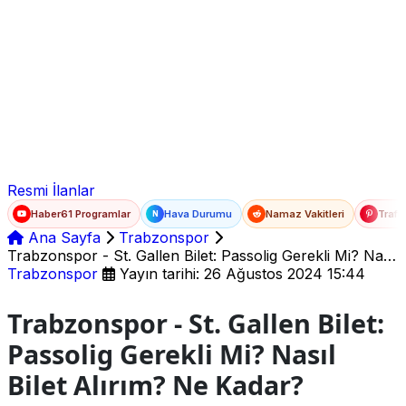
Ad Soyad
E-posta
Şifre
Resmi İlanlar
Haber61 Programlar
Hava Durumu
Namaz Vakitleri
Trafi
N
Ana Sayfa
Trabzonspor
Trabzonspor - St. Gallen Bilet: Passolig Gerekli Mi? Nasıl
Bilet Alırım? Ne Kadar?
Trabzonspor
Yayın tarihi: 26 Ağustos 2024 15:44
Trabzonspor - St. Gallen Bilet:
Passolig Gerekli Mi? Nasıl
Bilet Alırım? Ne Kadar?