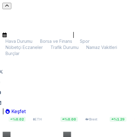
|
Hava Durumu
Borsa ve Finans
Spor
Nöbetçi Eczaneler
Trafik Durumu
Namaz Vakitleri
Burçlar
|
Keşfet
$1.918,89
$83,55
13.7
02
%0.00
%1.29
ETH
Brent
BIST 100