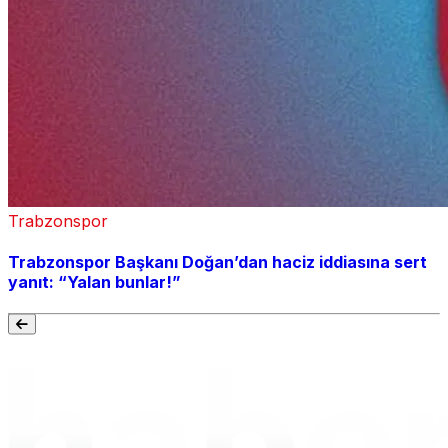
Trabzonspor
Trabzonspor Başkanı Doğan’dan haciz iddiasına sert
yanıt: “Yalan bunlar!”