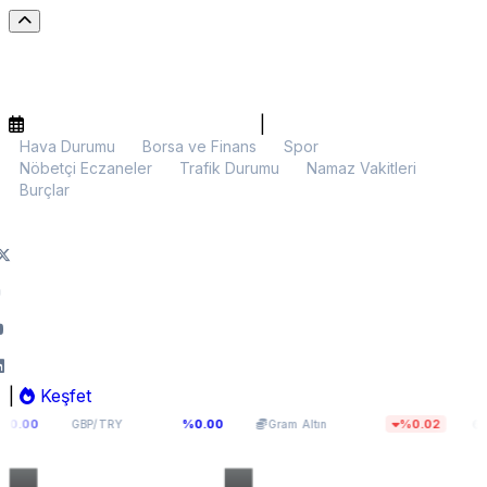
|
Hava Durumu
Borsa ve Finans
Spor
Nöbetçi Eczaneler
Trafik Durumu
Namaz Vakitleri
Burçlar
|
Keşfet
64,0893
5.952,19
$64.28
%0.00
%0.02
GBP/TRY
Gram Altın
BTC