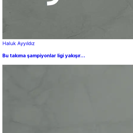
Haluk Ayyıldız
Bu takıma şampiyonlar ligi yakışır…