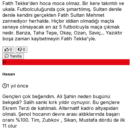
Fatih Tekke'den hoca moca olmaz. Bir kere takıntılı ve
ukala. Futbolculuğunda çok şımartılmış. Sultan denile
denile kendini gerçekten Fatih Sultan Mehmet
zannediyor herhalde. Hiçbir iddian olmadığı maçta
seneye olmayacak en az 5 futbolcuyla maça çıkmak
nedir. Banza, Taha Tepe, Okay, Ozan, Saviç... Yazıktır
boşa zaman kaybetmeyin Fatih Tekke'yle.
0
0
Yanıtla
H
Hasan
1 yıl önce
Gençleri çok beğendim. Ali Şahin neden bugünü
bekşedi? Salih sanki kırk yıldır oynuyor. Bu gençlere
Ekrem Terzi de katılmalı. Alternatif kadro altyapıdan
olmalı. Şenol hocanın devre arası aldıklarında başarı
oranı %100. Tim, Zubkov , Sikan, Mustafa dördü de ilk
11 olur