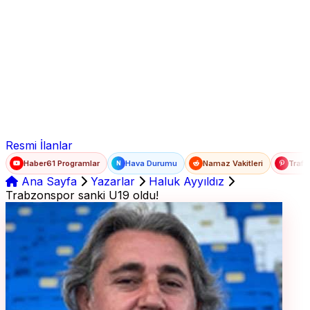
Ad Soyad
E-posta
Şifre
Resmi İlanlar
Haber61 Programlar
Hava Durumu
Namaz Vakitleri
Trafi
N
Ana Sayfa
Yazarlar
Haluk Ayyıldız
Trabzonspor sanki U19 oldu!