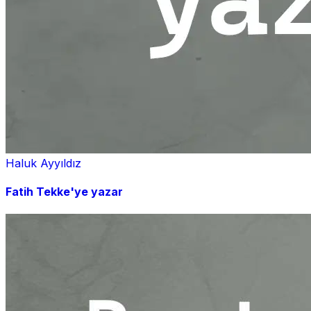
Haluk Ayyıldız
Fatih Tekke'ye yazar