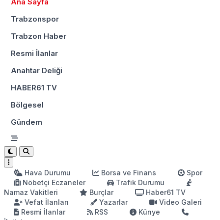
Ana Sayfa
Trabzonspor
Trabzon Haber
Resmi İlanlar
Anahtar Deliği
HABER61 TV
Bölgesel
Gündem
Hava Durumu
Borsa ve Finans
Spor
Nöbetçi Eczaneler
Trafik Durumu
Namaz Vakitleri
Burçlar
Haber61 TV
Vefat İlanları
Yazarlar
Video Galeri
Resmi İlanlar
RSS
Künye