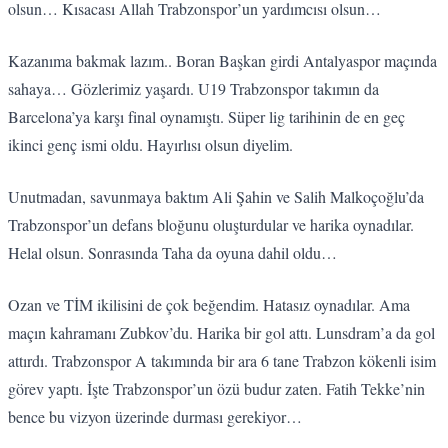
olsun… Kısacası Allah Trabzonspor’un yardımcısı olsun…
Kazanıma bakmak lazım.. Boran Başkan girdi Antalyaspor maçında
sahaya… Gözlerimiz yaşardı. U19 Trabzonspor takımın da
Barcelona’ya karşı final oynamıştı. Süper lig tarihinin de en geç
ikinci genç ismi oldu. Hayırlısı olsun diyelim.
Unutmadan, savunmaya baktım Ali Şahin ve Salih Malkoçoğlu’da
Trabzonspor’un defans bloğunu oluşturdular ve harika oynadılar.
Helal olsun. Sonrasında Taha da oyuna dahil oldu…
Ozan ve TİM ikilisini de çok beğendim. Hatasız oynadılar. Ama
maçın kahramanı Zubkov’du. Harika bir gol attı. Lunsdram’a da gol
attırdı. Trabzonspor A takımında bir ara 6 tane Trabzon kökenli isim
görev yaptı. İşte Trabzonspor’un özü budur zaten. Fatih Tekke’nin
bence bu vizyon üzerinde durması gerekiyor…