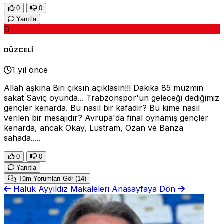
0
0
Yanıtla
D
DÜZCELİ
1 yıl önce
Allah aşkına Biri çıksın açıklasın!!! Dakika 85 müzmin
sakat Saviç oyunda... Trabzonspor'un geleceği dediğimiz
gençler kenarda. Bu nasıl bir kafadır? Bu kime nasıl
verilen bir mesajıdır? Avrupa'da final oynamış gençler
kenarda, ancak Okay, Lustram, Ozan ve Banza
sahada.....
0
0
Yanıtla
Tüm Yorumları Gör
(14)
Haluk Ayyıldız Makaleleri
Anasayfaya Dön