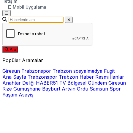
İletişim
Mobil Uygulama
Ara
Popüler Aramalar
Giresun
Trabzonspor
Trabzon
sosyalmedya
Fugit
Ana Sayfa
Trabzonspor
Trabzon Haber
Resmi İlanlar
Anahtar Deliği
HABER61 TV
Bölgesel
Gündem
Giresun
Rize
Gümüşhane
Bayburt
Artvin
Ordu
Samsun
Spor
Yaşam
Asayiş