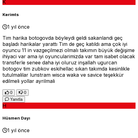
K
Kerimts
1 yıl önce
Tim harika botogovda böyleydi geldi sakanlandi geç
başladı harikalar yarattı Tim de geç katıldı ama çok iyi
oyuncu 11 in vazgeçilmezi olmalı takımın büyük değişime
ihiyaci var ama iyi oyuncularimizda var tam isabet olacak
transferle senee daha iyi oluruz inşallah ugurcan
botogov tim zubkov eskihellac sıkan takımda kesinlikle
tutulmalilar lunstram wisca waka ve savice teşekkür
edilmeli yollar ayrilmali
0
0
Yanıtla
H
Hüsmen Dayı
1 yıl önce