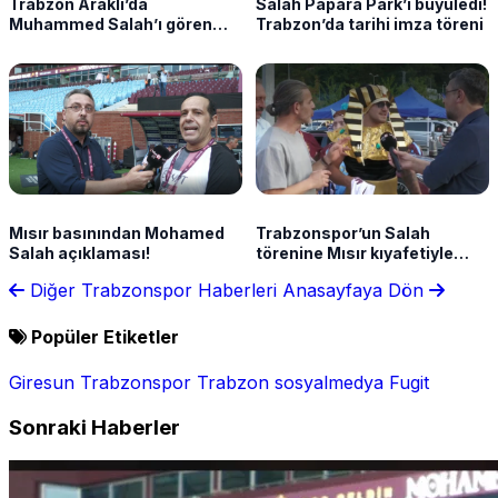
Trabzon Araklı’da
Salah Papara Park’ı büyüledi!
Muhammed Salah’ı gören
Trabzon’da tarihi imza töreni
teyzenin güldüren
konuşması
Mısır basınından Mohamed
Trabzonspor’un Salah
Salah açıklaması!
törenine Mısır kıyafetiyle
geldi! Sözleri güldürdü
Diğer Trabzonspor Haberleri
Anasayfaya Dön
Popüler Etiketler
Giresun
Trabzonspor
Trabzon
sosyalmedya
Fugit
Sonraki Haberler