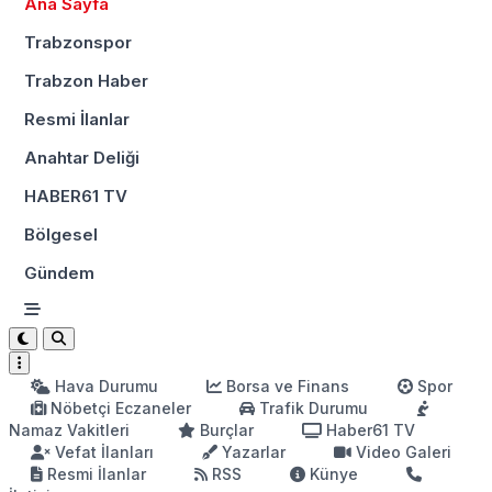
Ana Sayfa
Trabzonspor
Trabzon Haber
Resmi İlanlar
Anahtar Deliği
HABER61 TV
Bölgesel
Gündem
Hava Durumu
Borsa ve Finans
Spor
Nöbetçi Eczaneler
Trafik Durumu
Namaz Vakitleri
Burçlar
Haber61 TV
Vefat İlanları
Yazarlar
Video Galeri
Resmi İlanlar
RSS
Künye