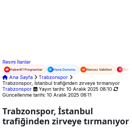
Ad Soyad
E-posta
Şifre
Resmi İlanlar
Haber61 Programlar
Hava Durumu
Namaz Vakitleri
Trafi
N
Ana Sayfa
Trabzonspor
Trabzonspor, İstanbul trafiğinden zirveye tırmanıyor
Trabzonspor
Yayın tarihi: 10 Aralık 2025 08:10
Güncellenme tarihi: 10 Aralık 2025 08:11
Trabzonspor, İstanbul
trafiğinden zirveye tırmanıyor