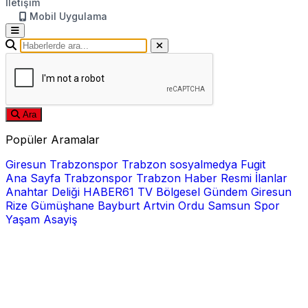
İletişim
Mobil Uygulama
Ara
Popüler Aramalar
Giresun
Trabzonspor
Trabzon
sosyalmedya
Fugit
Ana Sayfa
Trabzonspor
Trabzon Haber
Resmi İlanlar
Anahtar Deliği
HABER61 TV
Bölgesel
Gündem
Giresun
Rize
Gümüşhane
Bayburt
Artvin
Ordu
Samsun
Spor
Yaşam
Asayiş