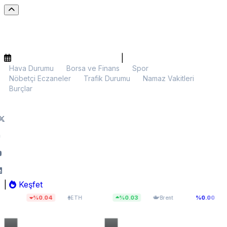
|
Hava Durumu
Borsa ve Finans
Spor
Nöbetçi Eczaneler
Trafik Durumu
Namaz Vakitleri
Burçlar
|
Keşfet
$1.903,01
$83,33
1
%0.04
%0.03
%0.00
ETH
Brent
BIST 100