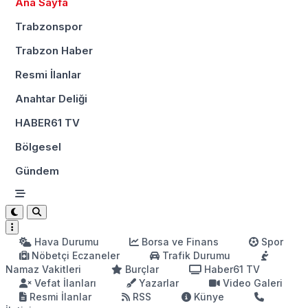
Ana Sayfa
Trabzonspor
Trabzon Haber
Resmi İlanlar
Anahtar Deliği
HABER61 TV
Bölgesel
Gündem
Hava Durumu
Borsa ve Finans
Spor
Nöbetçi Eczaneler
Trafik Durumu
Namaz Vakitleri
Burçlar
Haber61 TV
Vefat İlanları
Yazarlar
Video Galeri
Resmi İlanlar
RSS
Künye