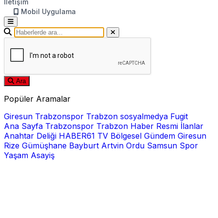
İletişim
Mobil Uygulama
Ara
Popüler Aramalar
Giresun
Trabzonspor
Trabzon
sosyalmedya
Fugit
Ana Sayfa
Trabzonspor
Trabzon Haber
Resmi İlanlar
Anahtar Deliği
HABER61 TV
Bölgesel
Gündem
Giresun
Rize
Gümüşhane
Bayburt
Artvin
Ordu
Samsun
Spor
Yaşam
Asayiş