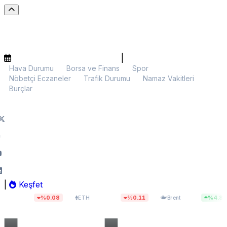
|
Hava Durumu
Borsa ve Finans
Spor
Nöbetçi Eczaneler
Trafik Durumu
Namaz Vakitleri
Burçlar
|
Keşfet
$1.905,82
$83,26
%0.08
%0.11
%4.80
ETH
Brent
BIST 1