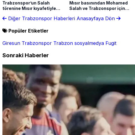
Trabzonspor’un Salah
Mısır basınından Mohamed
törenine Mısır kıyafetiyle
Salah ve Trabzonspor için
geldi! Sözleri güldürdü
olay sözler! Haber61'e özel
Diğer Trabzonspor Haberleri
Anasayfaya Dön
açıklama
Popüler Etiketler
Giresun
Trabzonspor
Trabzon
sosyalmedya
Fugit
Sonraki Haberler