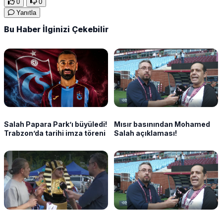
0
0
Yanıtla
Bu Haber İlginizi Çekebilir
Salah Papara Park’ı büyüledi!
Mısır basınından Mohamed
Trabzon’da tarihi imza töreni
Salah açıklaması!