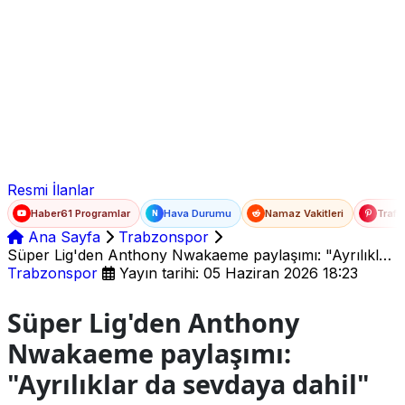
Ad Soyad
E-posta
Şifre
Resmi İlanlar
Haber61 Programlar
Hava Durumu
Namaz Vakitleri
Trafi
N
Ana Sayfa
Trabzonspor
Süper Lig'den Anthony Nwakaeme paylaşımı: "Ayrılıklar
da sevdaya dahil"
Trabzonspor
Yayın tarihi: 05 Haziran 2026 18:23
Süper Lig'den Anthony
Nwakaeme paylaşımı:
"Ayrılıklar da sevdaya dahil"