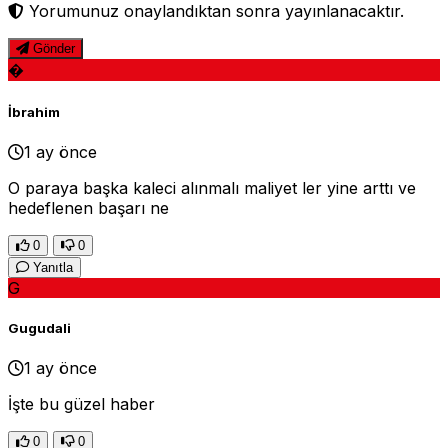
Yorumunuz onaylandıktan sonra yayınlanacaktır.
Gönder
�
İbrahim
1 ay önce
O paraya başka kaleci alınmalı maliyet ler yine arttı ve
hedeflenen başarı ne
0
0
Yanıtla
G
Gugudali
1 ay önce
İşte bu güzel haber
0
0