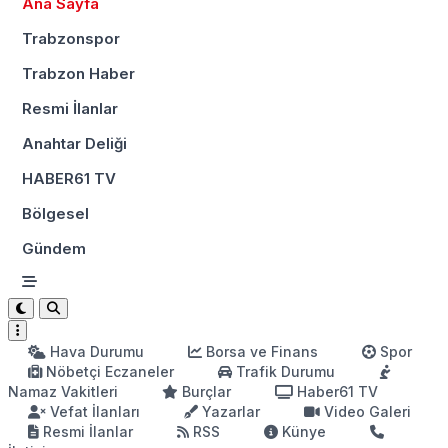
Ana Sayfa
Trabzonspor
Trabzon Haber
Resmi İlanlar
Anahtar Deliği
HABER61 TV
Bölgesel
Gündem
Hava Durumu
Borsa ve Finans
Spor
Nöbetçi Eczaneler
Trafik Durumu
Namaz Vakitleri
Burçlar
Haber61 TV
Vefat İlanları
Yazarlar
Video Galeri
Resmi İlanlar
RSS
Künye