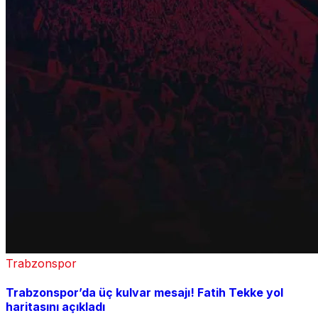
Trabzonspor
Trabzonspor’da üç kulvar mesajı! Fatih Tekke yol
haritasını açıkladı