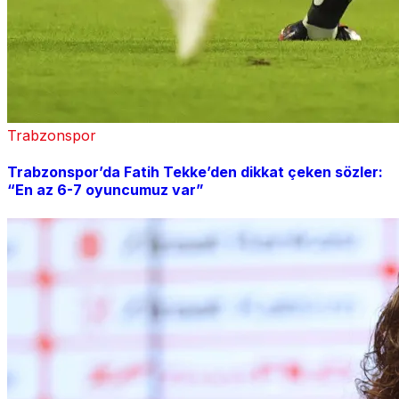
Trabzonspor
Trabzonspor’da Fatih Tekke’den dikkat çeken sözler:
“En az 6-7 oyuncumuz var”