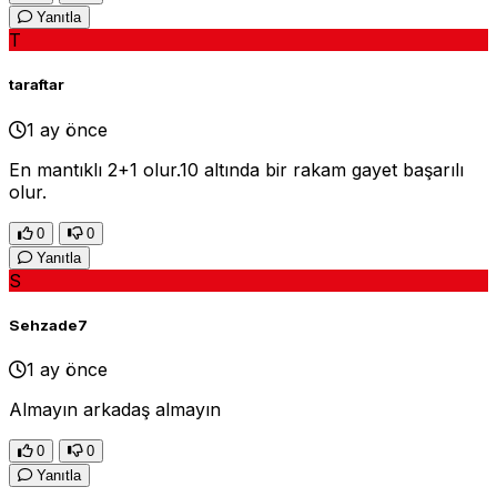
Yanıtla
T
taraftar
1 ay önce
En mantıklı 2+1 olur.10 altında bir rakam gayet başarılı
olur.
0
0
Yanıtla
S
Sehzade7
1 ay önce
Almayın arkadaş almayın
0
0
Yanıtla