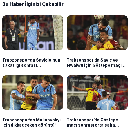
Bu Haber İlginizi Çekebilir
Trabzonspor’da Saviolo’nun
Trabzonspor’da Savic ve
sakatlığı sonrası
Nwaiwu için Göztepe maçı
endişelendiren ihtimal!
sonrası dikkat çeken detay
Durumu takip ediliyor
Trabzonspor’da Malinovskyi
Trabzonspor’da Göztepe
için dikkat çeken görüntü!
maçı sonrası orta saha