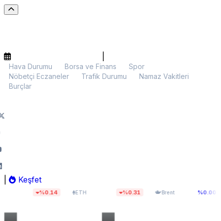
|
Hava Durumu
Borsa ve Finans
Spor
Nöbetçi Eczaneler
Trafik Durumu
Namaz Vakitleri
Burçlar
|
Keşfet
$1.913,80
$83,55
%0.14
%0.31
%0.00
ETH
Brent
BIST 100