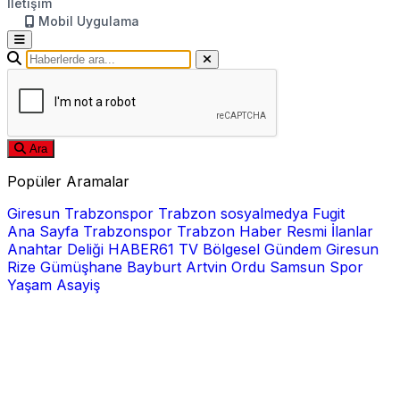
İletişim
Mobil Uygulama
Ara
Popüler Aramalar
Giresun
Trabzonspor
Trabzon
sosyalmedya
Fugit
Ana Sayfa
Trabzonspor
Trabzon Haber
Resmi İlanlar
Anahtar Deliği
HABER61 TV
Bölgesel
Gündem
Giresun
Rize
Gümüşhane
Bayburt
Artvin
Ordu
Samsun
Spor
Yaşam
Asayiş