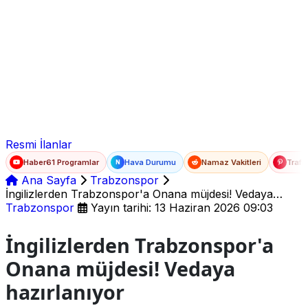
Ad Soyad
E-posta
Şifre
Resmi İlanlar
Haber61 Programlar
Hava Durumu
Namaz Vakitleri
Trafi
N
Ana Sayfa
Trabzonspor
İngilizlerden Trabzonspor'a Onana müjdesi! Vedaya
hazırlanıyor
Trabzonspor
Yayın tarihi: 13 Haziran 2026 09:03
İngilizlerden Trabzonspor'a
Onana müjdesi! Vedaya
hazırlanıyor