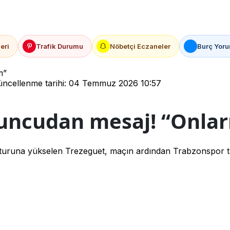
eri
Trafik Durumu
Nöbetçi Eczaneler
Burç Yoru
m”
ncellenme tarihi: 04 Temmuz 2026 10:57
uncudan mesaj! “Onlar
 turuna yükselen Trezeguet, maçın ardından Trabzonspor ta