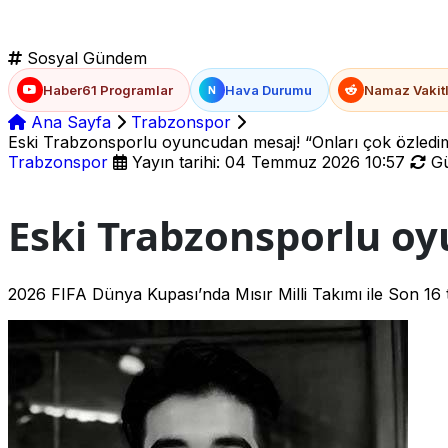
Sosyal Gündem
Haber61 Programlar
Hava Durumu
Namaz Vakitl
N
Ana Sayfa
Trabzonspor
Eski Trabzonsporlu oyuncudan mesaj! “Onları çok özledi
Trabzonspor
Yayın tarihi: 04 Temmuz 2026 10:57
Gü
Eski Trabzonsporlu oy
2026 FIFA Dünya Kupası’nda Mısır Milli Takımı ile Son 16