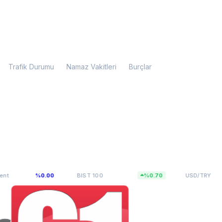
Trafik Durumu
Namaz Vakitleri
Burçlar
3,43
13.798,80
47,5927
%0.00
BIST 100
%0.70
USD/TRY