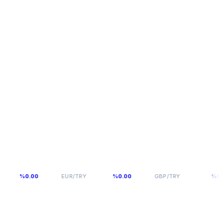
54,976
64,0893
%0.00
EUR/TRY
%0.00
GBP/TRY
%0.00