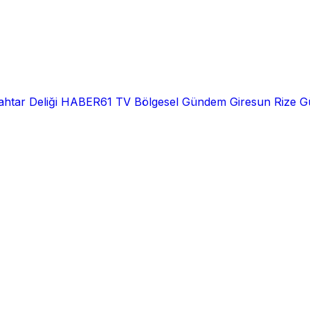
htar Deliği
HABER61 TV
Bölgesel
Gündem
Giresun
Rize
G