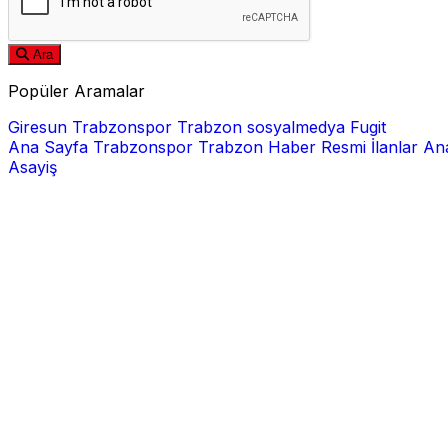
Ara
Popüler Aramalar
Giresun
Trabzonspor
Trabzon
sosyalmedya
Fugit
Ana Sayfa
Trabzonspor
Trabzon Haber
Resmi İlanlar
Ana
Asayiş
E-posta
Şifre