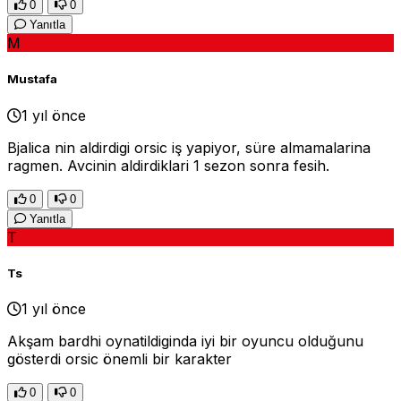
0
0
Yanıtla
M
Mustafa
1 yıl önce
Bjalica nin aldirdigi orsic iş yapiyor, süre almamalarina
ragmen. Avcinin aldirdiklari 1 sezon sonra fesih.
0
0
Yanıtla
T
Ts
1 yıl önce
Akşam bardhi oynatildiginda iyi bir oyuncu olduğunu
gösterdi orsic önemli bir karakter
0
0