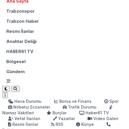
Ana Sayfa
Trabzonspor
Trabzon Haber
Resmi İlanlar
Anahtar Deliği
HABER61 TV
Bölgesel
Gündem
Hava Durumu
Borsa ve Finans
Spor
Nöbetçi Eczaneler
Trafik Durumu
Namaz Vakitleri
Burçlar
Haber61 TV
Vefat İlanları
Yazarlar
Video Galeri
Resmi İlanlar
RSS
Künye