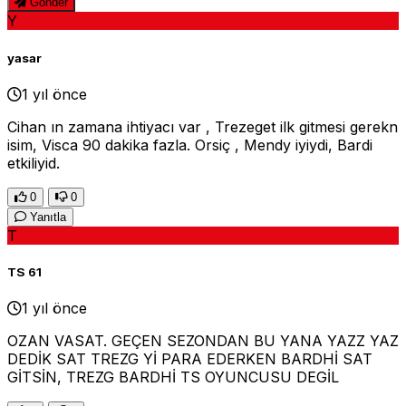
Gönder
Y
yasar
1 yıl önce
Cihan ın zamana ihtiyacı var , Trezeget ilk gitmesi gerekn
isim, Visca 90 dakika fazla. Orsiç , Mendy iyiydi, Bardi
etkiliyid.
0
0
Yanıtla
T
TS 61
1 yıl önce
OZAN VASAT. GEÇEN SEZONDAN BU YANA YAZZ YAZ
DEDİK SAT TREZG Yİ PARA EDERKEN BARDHİ SAT
GİTSİN, TREZG BARDHİ TS OYUNCUSU DEGİL