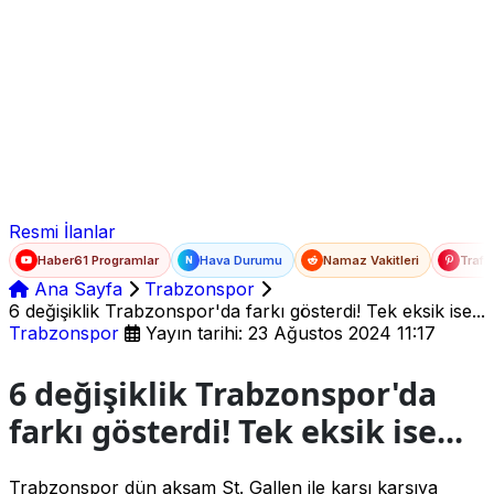
Ad Soyad
E-posta
Şifre
Resmi İlanlar
Haber61 Programlar
Hava Durumu
Namaz Vakitleri
Trafi
N
Ana Sayfa
Trabzonspor
6 değişiklik Trabzonspor'da farkı gösterdi! Tek eksik ise...
Trabzonspor
Yayın tarihi: 23 Ağustos 2024 11:17
6 değişiklik Trabzonspor'da
farkı gösterdi! Tek eksik ise...
Trabzonspor dün akşam St. Gallen ile karşı karşıya