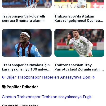
Trabzonspor’da Folcarelli
Trabzonspor’da Atakan
sonrası 6 numara alarmı!
Karazor gelişmesi! Oyuncu
cephesinden net yanıt
Trabzonspor’da Nwaiwu için
Trabzonspor’dan Troy
karar şekilleniyor! 30 milyon
Parrott atağı! Zorunlu satın
Euro detayı
alma formülü gündemde
Diğer Trabzonspor Haberleri
Anasayfaya Dön
Popüler Etiketler
Giresun
Trabzonspor
Trabzon
sosyalmedya
Fugit