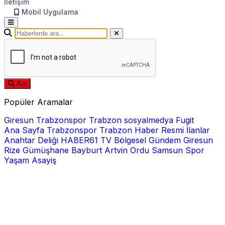
İletişim
Mobil Uygulama
Ara
Popüler Aramalar
Giresun
Trabzonspor
Trabzon
sosyalmedya
Fugit
Ana Sayfa
Trabzonspor
Trabzon Haber
Resmi İlanlar
Anahtar Deliği
HABER61 TV
Bölgesel
Gündem
Giresun
Rize
Gümüşhane
Bayburt
Artvin
Ordu
Samsun
Spor
Yaşam
Asayiş