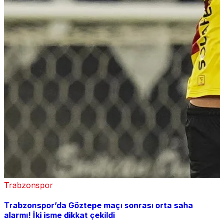
Trabzonspor
Trabzonspor’da Göztepe maçı sonrası orta saha
alarmı! İki isme dikkat çekildi