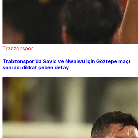
Trabzonspor
Trabzonspor’da Savic ve Nwaiwu için Göztepe maçı
sonrası dikkat çeken detay