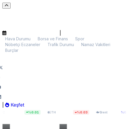
|
Hava Durumu
Borsa ve Finans
Spor
Nöbetçi Eczaneler
Trafik Durumu
Namaz Vakitleri
Burçlar
|
Keşfet
37
$1.919,39
$83,55
%0.01
%0.03
%0.00
ETH
Brent
BIST 