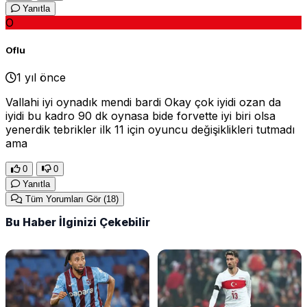
Yanıtla
O
Oflu
1 yıl önce
Vallahi iyi oynadık mendi bardi Okay çok iyidi ozan da
iyidi bu kadro 90 dk oynasa bide forvette iyi biri olsa
yenerdik tebrikler ilk 11 için oyuncu değişiklikleri tutmadı
ama
0
0
Yanıtla
Tüm Yorumları Gör
(18)
Bu Haber İlginizi Çekebilir