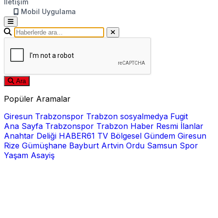
İletişim
Mobil Uygulama
Ara
Popüler Aramalar
Giresun
Trabzonspor
Trabzon
sosyalmedya
Fugit
Ana Sayfa
Trabzonspor
Trabzon Haber
Resmi İlanlar
Anahtar Deliği
HABER61 TV
Bölgesel
Gündem
Giresun
Rize
Gümüşhane
Bayburt
Artvin
Ordu
Samsun
Spor
Yaşam
Asayiş