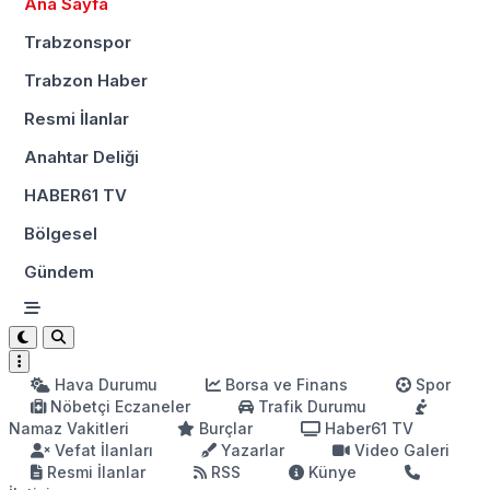
Ana Sayfa
Trabzonspor
Trabzon Haber
Resmi İlanlar
Anahtar Deliği
HABER61 TV
Bölgesel
Gündem
Hava Durumu
Borsa ve Finans
Spor
Nöbetçi Eczaneler
Trafik Durumu
Namaz Vakitleri
Burçlar
Haber61 TV
Vefat İlanları
Yazarlar
Video Galeri
Resmi İlanlar
RSS
Künye