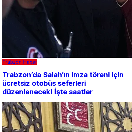
Trabzon Haber
Trabzon’da Salah’ın imza töreni için
ücretsiz otobüs seferleri
düzenlenecek! İşte saatler