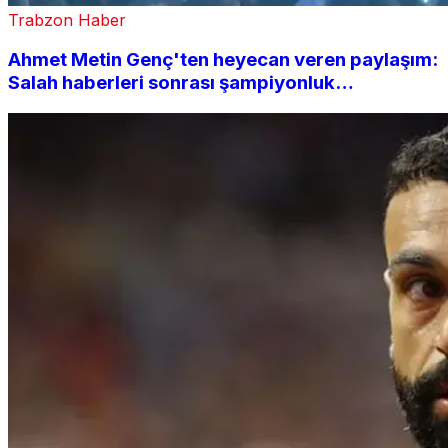
Trabzon Haber
Ahmet Metin Genç'ten heyecan veren paylaşım:
Salah haberleri sonrası şampiyonluk
kutlamasını hatırlattı