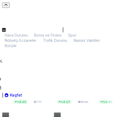
|
Hava Durumu
Borsa ve Finans
Spor
Nöbetçi Eczaneler
Trafik Durumu
Namaz Vakitleri
Burçlar
|
Keşfet
$1.903,86
$79,64
13.726,33
%0.17
%0.24
ETH
Brent
BIST 100