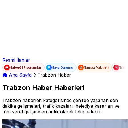
Ad Soyad
E-posta
Şifre
Resmi İlanlar
Haber61 Programlar
Hava Durumu
Namaz Vakitleri
Trafi
N
Ana Sayfa
Trabzon Haber
Trabzon Haber Haberleri
Trabzon haberleri kategorisinde şehirde yaşanan son
dakika gelişmeleri, trafik kazaları, belediye kararları ve
tüm yerel gelişmeleri anlık olarak takip edebilir