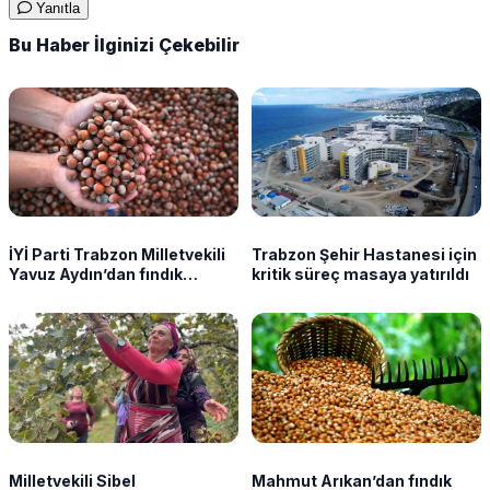
Yanıtla
Bu Haber İlginizi Çekebilir
İYİ Parti Trabzon Milletvekili
Trabzon Şehir Hastanesi için
Yavuz Aydın’dan fındık
kritik süreç masaya yatırıldı
fiyatına sert tepki
Milletvekili Sibel
Mahmut Arıkan’dan fındık