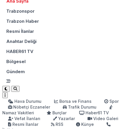
Ana Sayfa
Trabzonspor
Trabzon Haber
Resmi İlanlar
Anahtar Deliği
HABER61 TV
Bölgesel
Gündem
Hava Durumu
Borsa ve Finans
Spor
Nöbetçi Eczaneler
Trafik Durumu
Namaz Vakitleri
Burçlar
Haber61 TV
Vefat İlanları
Yazarlar
Video Galeri
Resmi İlanlar
RSS
Künye