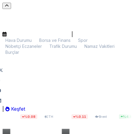
|
Hava Durumu
Borsa ve Finans
Spor
Nöbetçi Eczaneler
Trafik Durumu
Namaz Vakitleri
Burçlar
|
Keşfet
$1.905,82
$83,26
%0.08
%0.11
%4.80
ETH
Brent
BIST 1