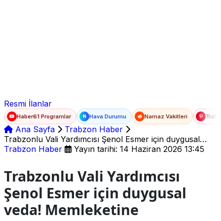
Ad Soyad
E-posta
Şifre
Resmi İlanlar
Haber61 Programlar
Hava Durumu
Namaz Vakitleri
Trafi
N
Ana Sayfa
Trabzon Haber
Trabzonlu Vali Yardımcısı Şenol Esmer için duygusal
veda! Memleketine uğurlanacak
Trabzon Haber
Yayın tarihi: 14 Haziran 2026 13:45
Trabzonlu Vali Yardımcısı
Şenol Esmer için duygusal
veda! Memleketine