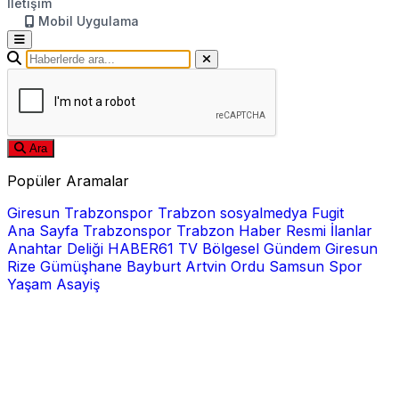
İletişim
Mobil Uygulama
Ara
Popüler Aramalar
Giresun
Trabzonspor
Trabzon
sosyalmedya
Fugit
Ana Sayfa
Trabzonspor
Trabzon Haber
Resmi İlanlar
Anahtar Deliği
HABER61 TV
Bölgesel
Gündem
Giresun
Rize
Gümüşhane
Bayburt
Artvin
Ordu
Samsun
Spor
Yaşam
Asayiş