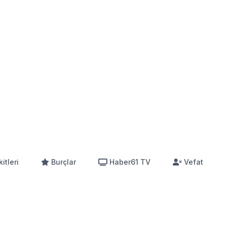
itleri
Burçlar
Haber61 TV
Vefat