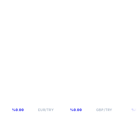
54,976
64,0893
%0.00
EUR/TRY
%0.00
GBP/TRY
%0.00