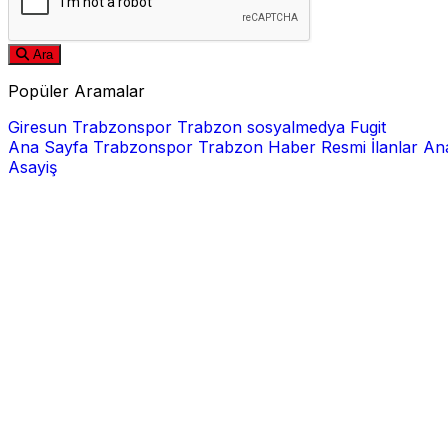
Ara
Popüler Aramalar
Giresun
Trabzonspor
Trabzon
sosyalmedya
Fugit
Ana Sayfa
Trabzonspor
Trabzon Haber
Resmi İlanlar
Ana
Asayiş
E-posta
Şifre