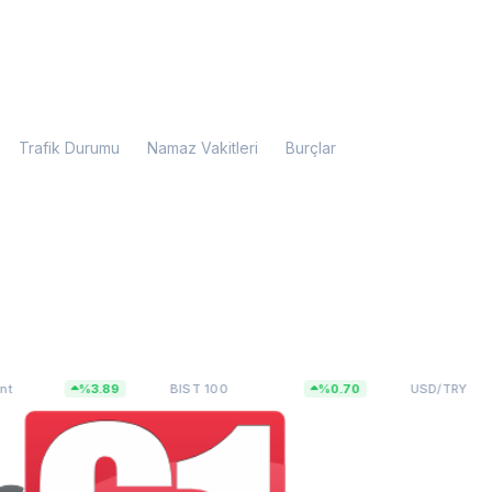
Trafik Durumu
Namaz Vakitleri
Burçlar
,54
13.798,82
47,5927
%3.89
BIST 100
%0.70
USD/TRY