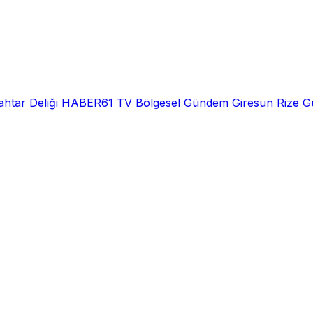
htar Deliği
HABER61 TV
Bölgesel
Gündem
Giresun
Rize
G