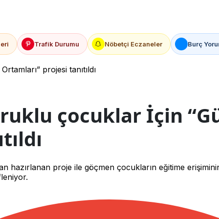
eri
Trafik Durumu
Nöbetçi Eczaneler
Burç Yoru
rtamları” projesi tanıtıldı
ruklu çocuklar İçin “G
tıldı
ndan hazırlanan proje ile göçmen çocukların eğitime erişimini
leniyor.