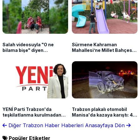
Salah videosuyla "O ne
Sürmene Kahraman
bilama bişe" diyen
Mahallesi’ne Millet Bahçesi
Karadenizli kadınlar o anları
kazandırıldı
anlattı
YENİ Parti Trabzon'da
Trabzon plakalı otomobil
teşkilatlanma kurulmadan
Manisa'da kazaya karıştı: 4
çatlak!
yaralı
Diğer Trabzon Haber Haberleri
Anasayfaya Dön
Popüler Etiketler