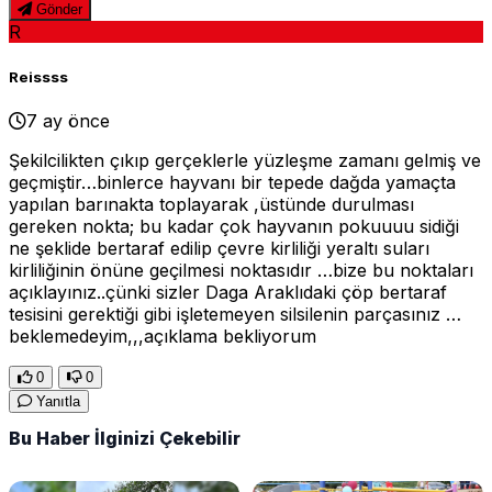
Gönder
R
Reissss
7 ay önce
Şekilcilikten çıkıp gerçeklerle yüzleşme zamanı gelmiş ve
geçmiştir…binlerce hayvanı bir tepede dağda yamaçta
yapılan barınakta toplayarak ,üstünde durulması
gereken nokta; bu kadar çok hayvanın pokuuuu sidiği
ne şeklide bertaraf edilip çevre kirliliği yeraltı suları
kirliliğinin önüne geçilmesi noktasıdır …bize bu noktaları
açıklayınız..çünki sizler Daga Araklıdaki çöp bertaraf
tesisini gerektiği gibi işletemeyen silsilenin parçasınız …
beklemedeyim,,,açıklama bekliyorum
0
0
Yanıtla
Bu Haber İlginizi Çekebilir