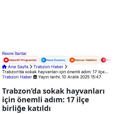
Ad Soyad
E-posta
Şifre
Resmi İlanlar
Haber61 Programlar
Hava Durumu
Namaz Vakitleri
Trafi
N
Ana Sayfa
Trabzon Haber
Trabzon’da sokak hayvanları için önemli adım: 17 ilçe
birliğe katıldı
Trabzon Haber
Yayın tarihi: 10 Aralık 2025 15:47
Trabzon’da sokak hayvanları
için önemli adım: 17 ilçe
birliğe katıldı