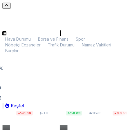
|
Hava Durumu
Borsa ve Finans
Spor
Nöbetçi Eczaneler
Trafik Durumu
Namaz Vakitleri
Burçlar
|
Keşfet
$1.927,91
$82,05
%0.06
%0.03
%0.53
ETH
Brent
BIST 10