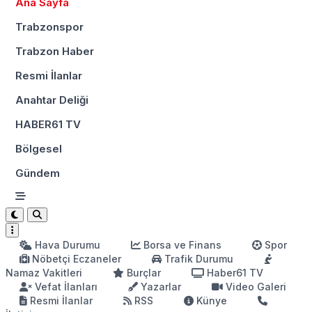
Ana Sayfa
Trabzonspor
Trabzon Haber
Resmi İlanlar
Anahtar Deliği
HABER61 TV
Bölgesel
Gündem
Hava Durumu
Borsa ve Finans
Spor
Nöbetçi Eczaneler
Trafik Durumu
Namaz Vakitleri
Burçlar
Haber61 TV
Vefat İlanları
Yazarlar
Video Galeri
Resmi İlanlar
RSS
Künye