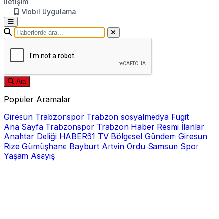
İletişim
Mobil Uygulama
Ara
Popüler Aramalar
Giresun
Trabzonspor
Trabzon
sosyalmedya
Fugit
Ana Sayfa
Trabzonspor
Trabzon Haber
Resmi İlanlar
Anahtar Deliği
HABER61 TV
Bölgesel
Gündem
Giresun
Rize
Gümüşhane
Bayburt
Artvin
Ordu
Samsun
Spor
Yaşam
Asayiş