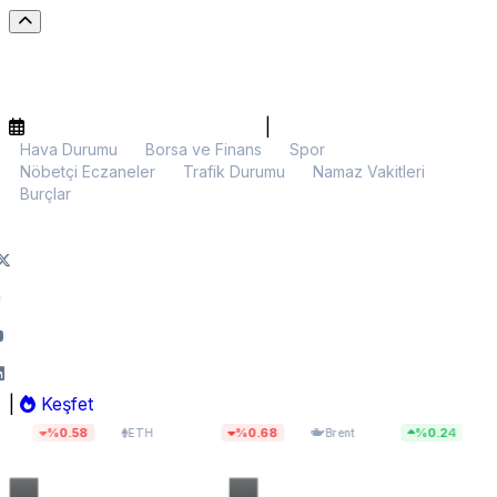
|
Hava Durumu
Borsa ve Finans
Spor
Nöbetçi Eczaneler
Trafik Durumu
Namaz Vakitleri
Burçlar
|
Keşfet
$1.891,00
$79,64
13.7
58
%0.68
%0.24
ETH
Brent
BIST 100