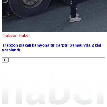
Trabzon Haber
Trabzon plakalı kamyona tır çarptı! Samsun’da 2 kişi
yaralandı