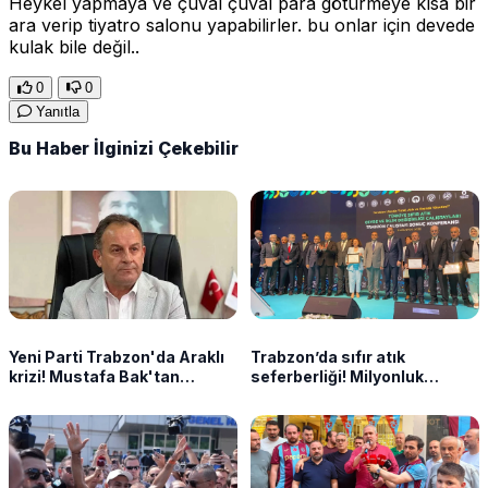
Heykel yapmaya ve çuval çuval para götürmeye kısa bir
ara verip tiyatro salonu yapabilirler. bu onlar için devede
kulak bile değil..
0
0
Yanıtla
Bu Haber İlginizi Çekebilir
Yeni Parti Trabzon'da Araklı
Trabzon’da sıfır atık
krizi! Mustafa Bak'tan
seferberliği! Milyonluk
açıklama geldi
destekler projeye dönüşecek