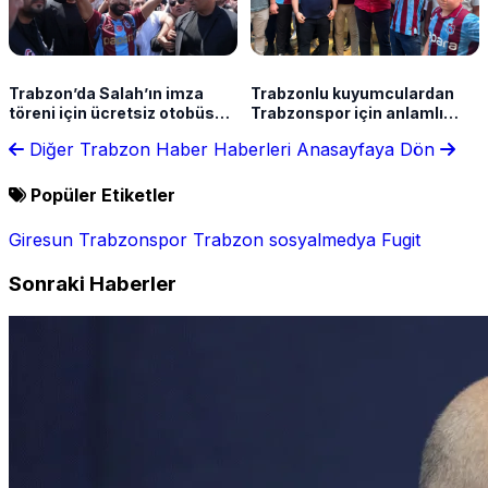
Trabzon’da Salah’ın imza
Trabzonlu kuyumculardan
töreni için ücretsiz otobüs
Trabzonspor için anlamlı
seferleri düzenlenecek! İşte
destek!
Diğer Trabzon Haber Haberleri
Anasayfaya Dön
saatler
Popüler Etiketler
Giresun
Trabzonspor
Trabzon
sosyalmedya
Fugit
Sonraki Haberler