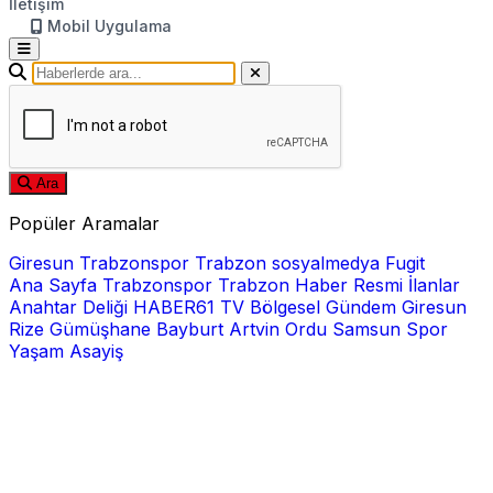
İletişim
Mobil Uygulama
Ara
Popüler Aramalar
Giresun
Trabzonspor
Trabzon
sosyalmedya
Fugit
Ana Sayfa
Trabzonspor
Trabzon Haber
Resmi İlanlar
Anahtar Deliği
HABER61 TV
Bölgesel
Gündem
Giresun
Rize
Gümüşhane
Bayburt
Artvin
Ordu
Samsun
Spor
Yaşam
Asayiş