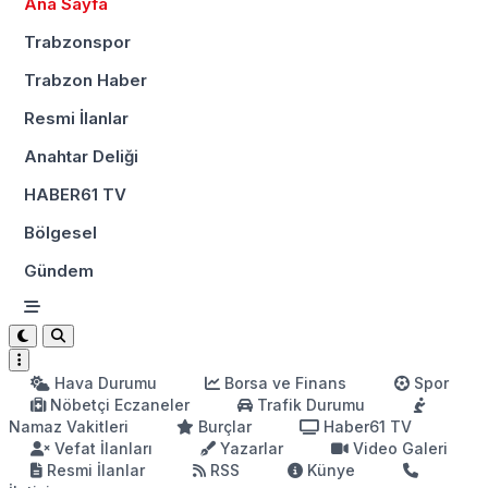
Ana Sayfa
Trabzonspor
Trabzon Haber
Resmi İlanlar
Anahtar Deliği
HABER61 TV
Bölgesel
Gündem
Hava Durumu
Borsa ve Finans
Spor
Nöbetçi Eczaneler
Trafik Durumu
Namaz Vakitleri
Burçlar
Haber61 TV
Vefat İlanları
Yazarlar
Video Galeri
Resmi İlanlar
RSS
Künye