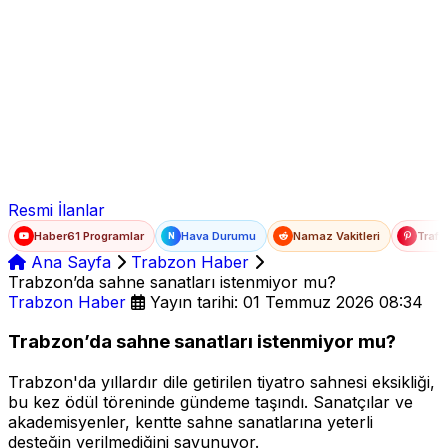
Ad Soyad
E-posta
Şifre
Resmi İlanlar
Haber61 Programlar
Hava Durumu
Namaz Vakitleri
Trafi
N
Ana Sayfa
Trabzon Haber
Trabzon’da sahne sanatları istenmiyor mu?
Trabzon Haber
Yayın tarihi: 01 Temmuz 2026 08:34
Trabzon’da sahne sanatları istenmiyor mu?
Trabzon'da yıllardır dile getirilen tiyatro sahnesi eksikliği,
bu kez ödül töreninde gündeme taşındı. Sanatçılar ve
akademisyenler, kentte sahne sanatlarına yeterli
desteğin verilmediğini savunuyor.