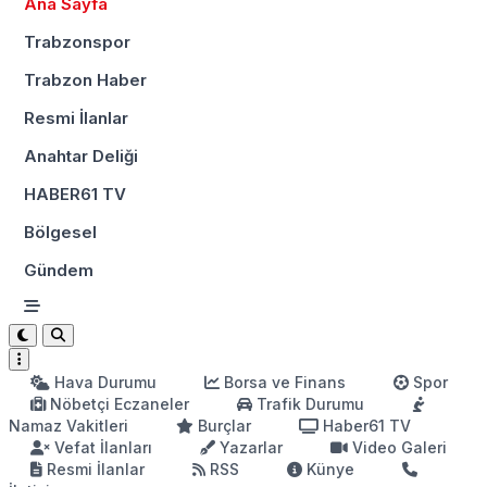
Ana Sayfa
Trabzonspor
Trabzon Haber
Resmi İlanlar
Anahtar Deliği
HABER61 TV
Bölgesel
Gündem
Hava Durumu
Borsa ve Finans
Spor
Nöbetçi Eczaneler
Trafik Durumu
Namaz Vakitleri
Burçlar
Haber61 TV
Vefat İlanları
Yazarlar
Video Galeri
Resmi İlanlar
RSS
Künye