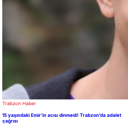
Trabzon Haber
15 yaşındaki Emir’in acısı dinmedi! Trabzon’da adalet
çağrısı