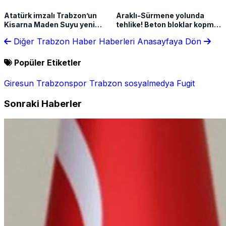
Atatürk imzalı Trabzon’un
Araklı-Sürmene yolunda
Kisarna Maden Suyu yeni
tehlike! Beton bloklar kopma
yüzüyle tanıtıldı!
noktasında
Diğer Trabzon Haber Haberleri
Anasayfaya Dön
Popüler Etiketler
Giresun
Trabzonspor
Trabzon
sosyalmedya
Fugit
Sonraki Haberler