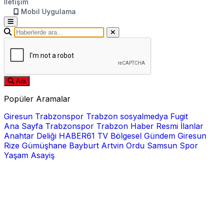
İletişim
Mobil Uygulama
Ara
Popüler Aramalar
Giresun
Trabzonspor
Trabzon
sosyalmedya
Fugit
Ana Sayfa
Trabzonspor
Trabzon Haber
Resmi İlanlar
Anahtar Deliği
HABER61 TV
Bölgesel
Gündem
Giresun
Rize
Gümüşhane
Bayburt
Artvin
Ordu
Samsun
Spor
Yaşam
Asayiş