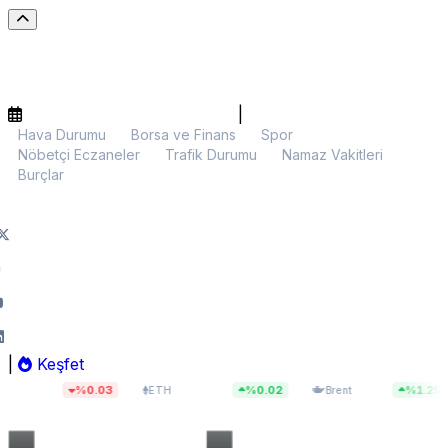
|
Hava Durumu
Borsa ve Finans
Spor
Nöbetçi Eczaneler
Trafik Durumu
Namaz Vakitleri
Burçlar
|
Keşfet
2
$1.919,22
$83,55
%0.03
%0.02
%1.29
ETH
Brent
BIST 1