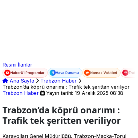
Ad Soyad
E-posta
Şifre
Resmi İlanlar
Haber61 Programlar
Hava Durumu
Namaz Vakitleri
Trafi
N
Ana Sayfa
Trabzon Haber
Trabzon’da köprü onarımı : Trafik tek şeritten veriliyor
Trabzon Haber
Yayın tarihi: 19 Aralık 2025 08:38
Trabzon’da köprü onarımı :
Trafik tek şeritten veriliyor
Karayolları Genel Müdürlüğü, Trabzon-Maçka-Torul