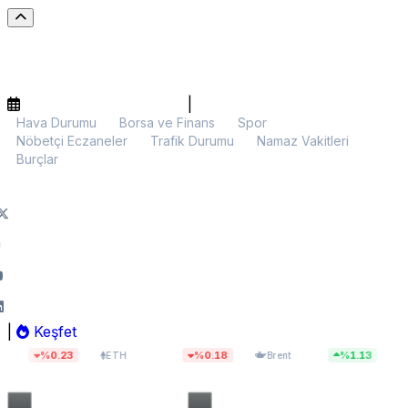
|
Hava Durumu
Borsa ve Finans
Spor
Nöbetçi Eczaneler
Trafik Durumu
Namaz Vakitleri
Burçlar
|
Keşfet
$1.914,07
$83,42
13.
.23
%0.18
%1.13
ETH
Brent
BIST 100