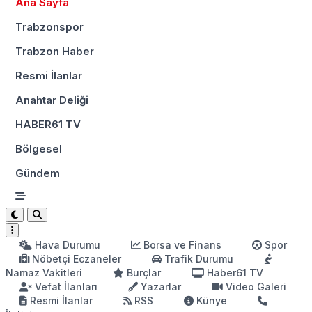
Ana Sayfa
Trabzonspor
Trabzon Haber
Resmi İlanlar
Anahtar Deliği
HABER61 TV
Bölgesel
Gündem
Hava Durumu
Borsa ve Finans
Spor
Nöbetçi Eczaneler
Trafik Durumu
Namaz Vakitleri
Burçlar
Haber61 TV
Vefat İlanları
Yazarlar
Video Galeri
Resmi İlanlar
RSS
Künye