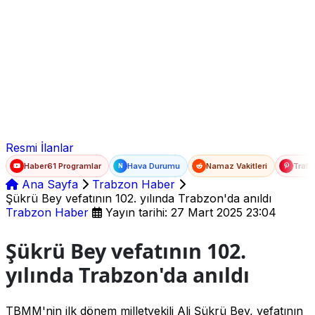
Ad Soyad
E-posta
Şifre
Resmi İlanlar
Haber61 Programlar
Hava Durumu
Namaz Vakitleri
Trafi
N
Ana Sayfa
Trabzon Haber
Şükrü Bey vefatının 102. yılında Trabzon'da anıldı
Trabzon Haber
Yayın tarihi: 27 Mart 2025 23:04
Şükrü Bey vefatının 102.
yılında Trabzon'da anıldı
TBMM'nin ilk dönem milletvekili Ali Şükrü Bey, vefatının