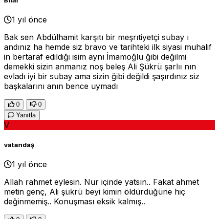
1 yıl önce
Bak sen Abdülhamit karşıtı bir meşrıtiyetçi subay ı
andınız ha hemde siz bravo ve tarihteki ilk siyasi muhalif
in bertaraf edildiği isim aynı İmamoğlu ğibi değilmi
demekki sizin anmanız noş beleş Ali Şükrü şarlıı nın
evladı iyi bir subay ama sizin ğibi değildi şaşırdınız siz
başkalarını anın bence uymadı
0
0
Yanıtla
V
vatandaş
1 yıl önce
Allah rahmet eylesin. Nur içinde yatsın.. Fakat ahmet
metin genç, Ali şükrü beyi kimin öldürdüğüne hiç
değinmemiş.. Konuşması eksik kalmış..