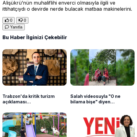
Alişükrü’nün muhaliflihi enverci olmasıyla ilgili ve
ittihatçıydı o devirde nerde bulacak matbaa makinelerini.
0
0
Yanıtla
Bu Haber İlginizi Çekebilir
Trabzon'da kritik turizm
Salah videosuyla "O ne
açıklaması
bilama bişe" diyen
"Vatanseverliğimiz
Karadenizli kadınlar o anları
sorgulanmasın!"
anlattı