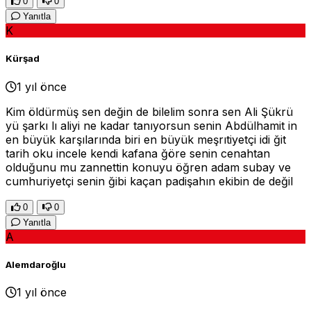
0
0
Yanıtla
K
Kürşad
1 yıl önce
Kim öldürmüş sen değin de bilelim sonra sen Ali Şükrü
yü şarkı lı aliyi ne kadar tanıyorsun senin Abdülhamit in
en büyük karşılarında biri en büyük meşrıtiyetçi idi ğit
tarih oku incele kendi kafana ğöre senin cenahtan
olduğunu mu zannettin konuyu öğren adam subay ve
cumhuriyetçi senin ğibi kaçan padişahın ekibin de değil
0
0
Yanıtla
A
Alemdaroğlu
1 yıl önce