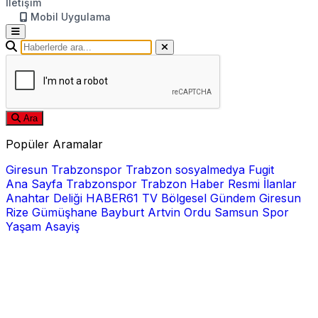
İletişim
Mobil Uygulama
Ara
Popüler Aramalar
Giresun
Trabzonspor
Trabzon
sosyalmedya
Fugit
Ana Sayfa
Trabzonspor
Trabzon Haber
Resmi İlanlar
Anahtar Deliği
HABER61 TV
Bölgesel
Gündem
Giresun
Rize
Gümüşhane
Bayburt
Artvin
Ordu
Samsun
Spor
Yaşam
Asayiş