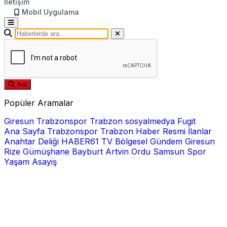
İletişim
Mobil Uygulama
Ara
Popüler Aramalar
Giresun
Trabzonspor
Trabzon
sosyalmedya
Fugit
Ana Sayfa
Trabzonspor
Trabzon Haber
Resmi İlanlar
Anahtar Deliği
HABER61 TV
Bölgesel
Gündem
Giresun
Rize
Gümüşhane
Bayburt
Artvin
Ordu
Samsun
Spor
Yaşam
Asayiş