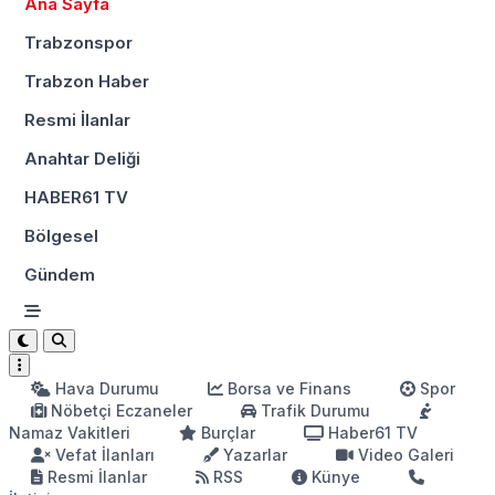
Ana Sayfa
Trabzonspor
Trabzon Haber
Resmi İlanlar
Anahtar Deliği
HABER61 TV
Bölgesel
Gündem
Hava Durumu
Borsa ve Finans
Spor
Nöbetçi Eczaneler
Trafik Durumu
Namaz Vakitleri
Burçlar
Haber61 TV
Vefat İlanları
Yazarlar
Video Galeri
Resmi İlanlar
RSS
Künye