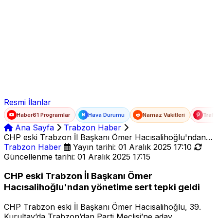
Ad Soyad
E-posta
Şifre
Resmi İlanlar
Haber61 Programlar
Hava Durumu
Namaz Vakitleri
Trafi
N
Ana Sayfa
Trabzon Haber
CHP eski Trabzon İl Başkanı Ömer Hacısalihoğlu'ndan
yönetime sert tepki geldi
Trabzon Haber
Yayın tarihi: 01 Aralık 2025 17:10
Güncellenme tarihi: 01 Aralık 2025 17:15
CHP eski Trabzon İl Başkanı Ömer
Hacısalihoğlu'ndan yönetime sert tepki geldi
CHP Trabzon eski İl Başkanı Ömer Hacısalihoğlu, 39.
Kurultay’da Trabzon’dan Parti Meclisi’ne aday