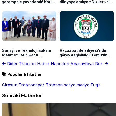
şarampole yuvarlandı! Karı-
dünyaya açılıyor: Diziler ve
koca yaralandı
Salah etkisi
Sanayi ve Teknoloji Bakanı
Akçaabat Belediyesi'nde
Mehmet Fatih Kacır
görev değişikliği! Temizlik
Trabzon'da coşkuyla
İşleri Müdürlüğü'ne yeni
Diğer Trabzon Haber Haberleri
Anasayfaya Dön
karşılandı
atama
Popüler Etiketler
Giresun
Trabzonspor
Trabzon
sosyalmedya
Fugit
Sonraki Haberler