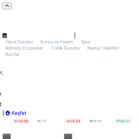
|
Hava Durumu
Borsa ve Finans
Spor
Nöbetçi Eczaneler
Trafik Durumu
Namaz Vakitleri
Burçlar
|
Keşfet
$1.907,38
$79,64
13
0.05
%0.11
%0.24
ETH
Brent
BIST 100