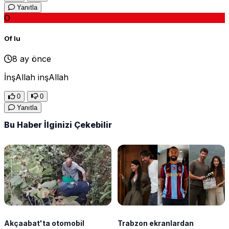
Yanıtla
O
Of lu
8 ay önce
İnşAllah inşAllah
0
0
Yanıtla
Bu Haber İlginizi Çekebilir
Akçaabat'ta otomobil
Trabzon ekranlardan