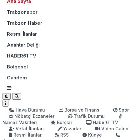
Ana Sayfa
Trabzonspor
Trabzon Haber
Resmi İlanlar
Anahtar Deliği
HABER61 TV
Bölgesel
Gündem
Hava Durumu
Borsa ve Finans
Spor
Nöbetçi Eczaneler
Trafik Durumu
Namaz Vakitleri
Burçlar
Haber61 TV
Vefat İlanları
Yazarlar
Video Galeri
Resmi İlanlar
RSS
Künye