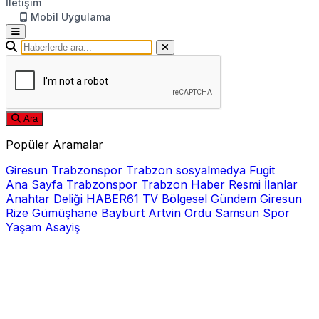
İletişim
Mobil Uygulama
Ara
Popüler Aramalar
Giresun
Trabzonspor
Trabzon
sosyalmedya
Fugit
Ana Sayfa
Trabzonspor
Trabzon Haber
Resmi İlanlar
Anahtar Deliği
HABER61 TV
Bölgesel
Gündem
Giresun
Rize
Gümüşhane
Bayburt
Artvin
Ordu
Samsun
Spor
Yaşam
Asayiş