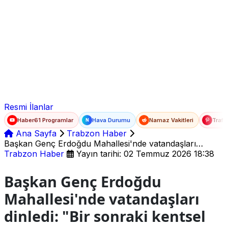
Ad Soyad
E-posta
Şifre
Resmi İlanlar
Haber61 Programlar
Hava Durumu
Namaz Vakitleri
Trafi
N
Ana Sayfa
Trabzon Haber
Başkan Genç Erdoğdu Mahallesi'nde vatandaşları
dinledi: "Bir sonraki kentsel dönüşüm alanımız burası
Trabzon Haber
Yayın tarihi: 02 Temmuz 2026 18:38
olacak"
Başkan Genç Erdoğdu
Mahallesi'nde vatandaşları
dinledi: "Bir sonraki kentsel