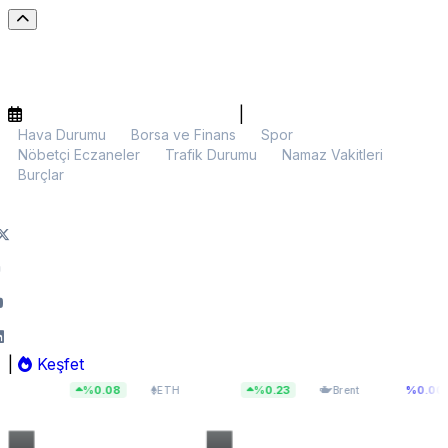
|
Hava Durumu
Borsa ve Finans
Spor
Nöbetçi Eczaneler
Trafik Durumu
Namaz Vakitleri
Burçlar
|
Keşfet
5
$1.917,79
$83,92
%0.08
%0.23
%0.00
ETH
Brent
BIST 1