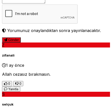
Yorumunuz onaylandıktan sonra yayınlanacaktır.
Gönder
Z
zifanali
1 ay önce
Allah cezasız bırakmasın.
0
0
Yanıtla
S
selçuk