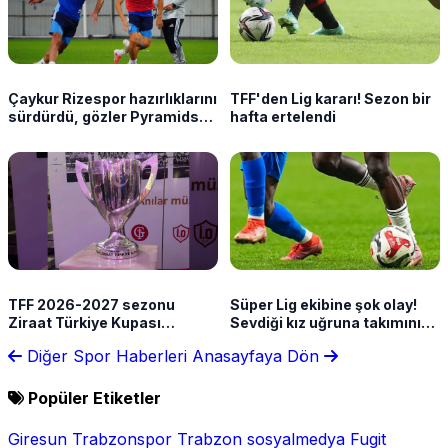
Çaykur Rizespor hazırlıklarını
TFF'den Lig kararı! Sezon bir
sürdürdü, gözler Pyramids
hafta ertelendi
maçında
TFF 2026-2027 sezonu
Süper Lig ekibine şok olay!
Ziraat Türkiye Kupası
Sevdiği kız uğruna takımını
takvimini açıkladı!
terk etti
Diğer Spor Haberleri
Anasayfaya Dön
Popüler Etiketler
Giresun
Trabzonspor
Trabzon
sosyalmedya
Fugit