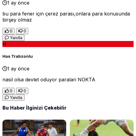
1 ay önce
bu para fener için çerez parası,onlara para konusunda
birşey olmaz
0
0
Yanıtla
H
Has Trabzonlu
1 ay önce
nasil olsa devlet oduyor paralari NOKTA
0
0
Yanıtla
Bu Haber İlginizi Çekebilir