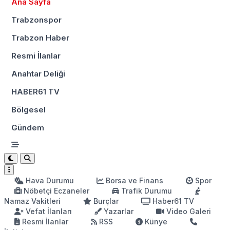
Ana Sayfa
Trabzonspor
Trabzon Haber
Resmi İlanlar
Anahtar Deliği
HABER61 TV
Bölgesel
Gündem
Hava Durumu
Borsa ve Finans
Spor
Nöbetçi Eczaneler
Trafik Durumu
Namaz Vakitleri
Burçlar
Haber61 TV
Vefat İlanları
Yazarlar
Video Galeri
Resmi İlanlar
RSS
Künye