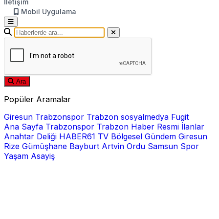
İletişim
Mobil Uygulama
Ara
Popüler Aramalar
Giresun
Trabzonspor
Trabzon
sosyalmedya
Fugit
Ana Sayfa
Trabzonspor
Trabzon Haber
Resmi İlanlar
Anahtar Deliği
HABER61 TV
Bölgesel
Gündem
Giresun
Rize
Gümüşhane
Bayburt
Artvin
Ordu
Samsun
Spor
Yaşam
Asayiş