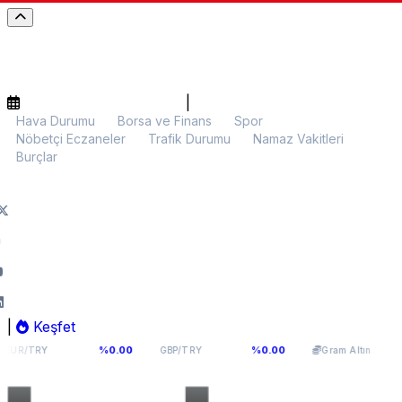
|
Hava Durumu
Borsa ve Finans
Spor
Nöbetçi Eczaneler
Trafik Durumu
Namaz Vakitleri
Burçlar
|
Keşfet
,1141
64,2936
6.107,34
%0.00
%0.00
%0.00
GBP/TRY
Gram Altın