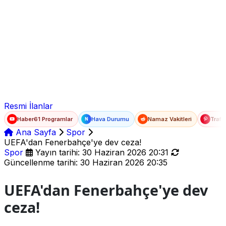
Ad Soyad
E-posta
Şifre
Resmi İlanlar
Haber61 Programlar
Hava Durumu
Namaz Vakitleri
Trafi
N
Ana Sayfa
Spor
UEFA'dan Fenerbahçe'ye dev ceza!
Spor
Yayın tarihi: 30 Haziran 2026 20:31
Güncellenme tarihi: 30 Haziran 2026 20:35
UEFA'dan Fenerbahçe'ye dev
ceza!