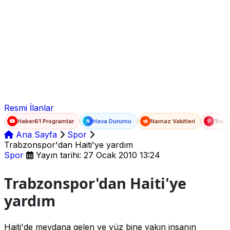
Ad Soyad
E-posta
Şifre
Resmi İlanlar
Haber61 Programlar
Hava Durumu
Namaz Vakitleri
Trafi
N
Ana Sayfa
Spor
Trabzonspor'dan Haiti'ye yardım
Spor
Yayın tarihi: 27 Ocak 2010 13:24
Trabzonspor'dan Haiti'ye
yardım
Haiti'de meydana gelen ve yüz bine yakın insanın