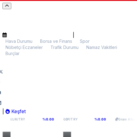
|
Hava Durumu
Borsa ve Finans
Spor
Nöbetçi Eczaneler
Trafik Durumu
Namaz Vakitleri
Burçlar
|
Keşfet
55,1141
64,2936
6.107,34
%0.00
%0.00
%0.
Y
GBP/TRY
Gram Altın