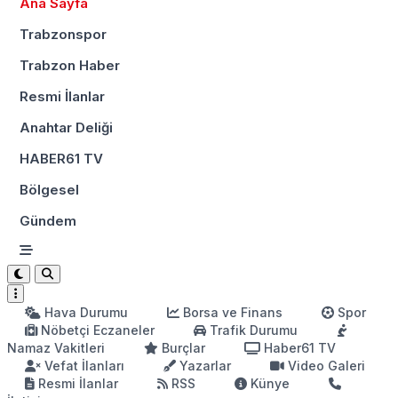
Ana Sayfa
Trabzonspor
Trabzon Haber
Resmi İlanlar
Anahtar Deliği
HABER61 TV
Bölgesel
Gündem
Hava Durumu
Borsa ve Finans
Spor
Nöbetçi Eczaneler
Trafik Durumu
Namaz Vakitleri
Burçlar
Haber61 TV
Vefat İlanları
Yazarlar
Video Galeri
Resmi İlanlar
RSS
Künye