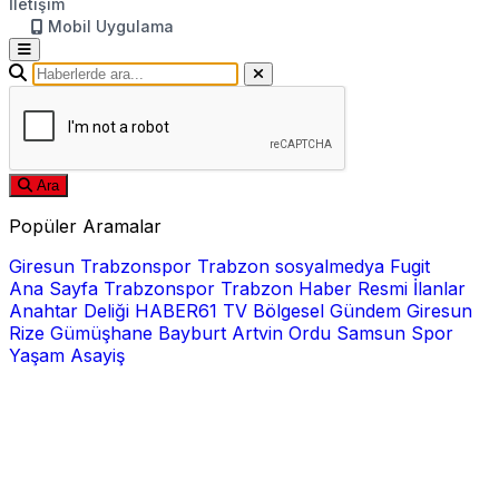
İletişim
Mobil Uygulama
Ara
Popüler Aramalar
Giresun
Trabzonspor
Trabzon
sosyalmedya
Fugit
Ana Sayfa
Trabzonspor
Trabzon Haber
Resmi İlanlar
Anahtar Deliği
HABER61 TV
Bölgesel
Gündem
Giresun
Rize
Gümüşhane
Bayburt
Artvin
Ordu
Samsun
Spor
Yaşam
Asayiş