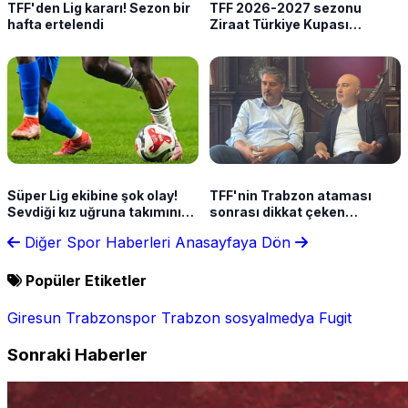
TFF'den Lig kararı! Sezon bir
TFF 2026-2027 sezonu
hafta ertelendi
Ziraat Türkiye Kupası
takvimini açıkladı!
Süper Lig ekibine şok olay!
TFF'nin Trabzon ataması
Sevdiği kız uğruna takımını
sonrası dikkat çeken
terk etti
açıklama! "İlk defa seçimsiz,
Diğer Spor Haberleri
Anasayfaya Dön
yukarıdan atama yapıldı"
Popüler Etiketler
Giresun
Trabzonspor
Trabzon
sosyalmedya
Fugit
Sonraki Haberler