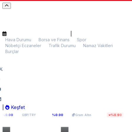
|
Hava Durumu
Borsa ve Finans
Spor
Nöbetçi Eczaneler
Trafik Durumu
Namaz Vakitleri
Burçlar
|
Keşfet
64,0893
5.937,04
$64.1
%0.00
%0.90
GBP/TRY
Gram Altın
BTC