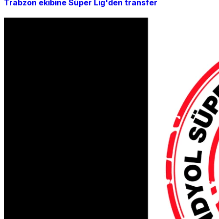
Trabzon ekibine Süper Lig'den transfer