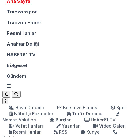
Ana Sayfa
Trabzonspor
Trabzon Haber
Resmi İlanlar
Anahtar Deliği
HABER61 TV
Bölgesel
Gündem
Hava Durumu
Borsa ve Finans
Spor
Nöbetçi Eczaneler
Trafik Durumu
Namaz Vakitleri
Burçlar
Haber61 TV
Vefat İlanları
Yazarlar
Video Galeri
Resmi İlanlar
RSS
Künye