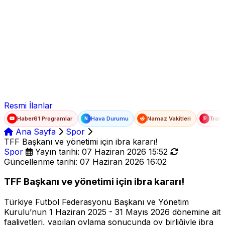
Ad Soyad
E-posta
Şifre
Resmi İlanlar
Haber61 Programlar
Hava Durumu
Namaz Vakitleri
Trafi
N
Ana Sayfa
Spor
TFF Başkanı ve yönetimi için ibra kararı!
Spor
Yayın tarihi: 07 Haziran 2026 15:52
Güncellenme tarihi: 07 Haziran 2026 16:02
TFF Başkanı ve yönetimi için ibra kararı!
Türkiye Futbol Federasyonu Başkanı ve Yönetim
Kurulu’nun 1 Haziran 2025 - 31 Mayıs 2026 dönemine ait
faaliyetleri, yapılan oylama sonucunda oy birliğiyle ibra