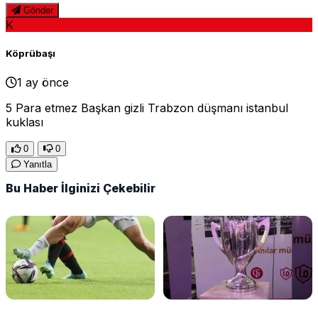
Gönder
K
Köprübaşı
1 ay önce
5 Para etmez Başkan gizli Trabzon düşmanı istanbul
kuklası
0
0
Yanıtla
Bu Haber İlginizi Çekebilir