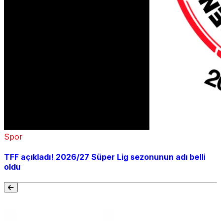
Spor
TFF açıkladı! 2026/27 Süper Lig sezonunun adı belli
oldu