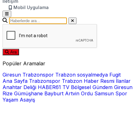
İletişim
Mobil Uygulama
Ara
Popüler Aramalar
Giresun
Trabzonspor
Trabzon
sosyalmedya
Fugit
Ana Sayfa
Trabzonspor
Trabzon Haber
Resmi İlanlar
Anahtar Deliği
HABER61 TV
Bölgesel
Gündem
Giresun
Rize
Gümüşhane
Bayburt
Artvin
Ordu
Samsun
Spor
Yaşam
Asayiş