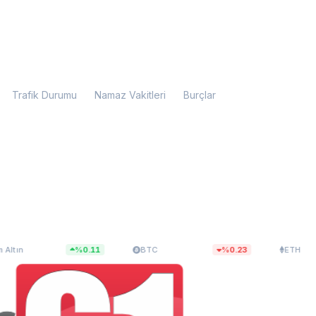
Trafik Durumu
Namaz Vakitleri
Burçlar
12,90
$64.917,45
$1.914,07
%0.11
BTC
%0.23
ETH