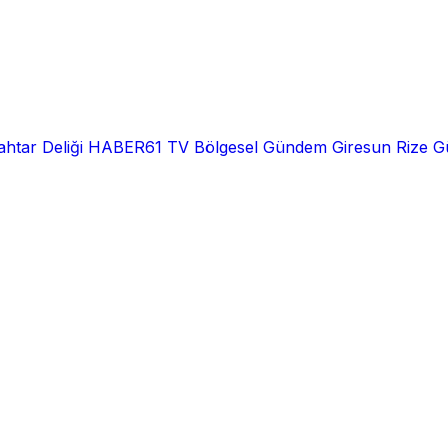
htar Deliği
HABER61 TV
Bölgesel
Gündem
Giresun
Rize
G