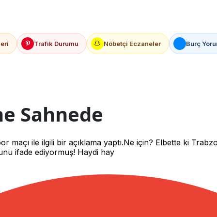
eri
Trafik Durumu
Nöbetçi Eczaneler
Burç Yoru
ine Sahnede
 maçı ile ilgili bir açıklama yaptı.Ne için? Elbette ki Trabz
bunu ifade ediyormuş! Haydi hay