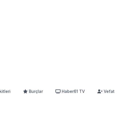
itleri
Burçlar
Haber61 TV
Vefat