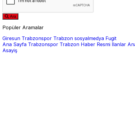
Ara
Popüler Aramalar
Giresun
Trabzonspor
Trabzon
sosyalmedya
Fugit
Ana Sayfa
Trabzonspor
Trabzon Haber
Resmi İlanlar
Ana
Asayiş
E-posta
Şifre