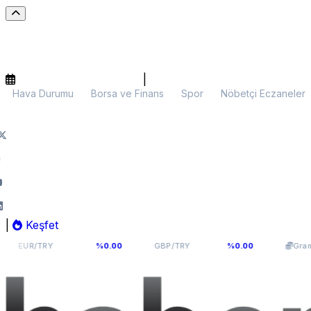
|
Hava Durumu
Borsa ve Finans
Spor
Nöbetçi Eczaneler
|
Keşfet
54,9398
64,131
6.1
TRY
%0.00
GBP/TRY
%0.00
Gram Altın