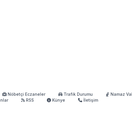
Nöbetçi Eczaneler
Trafik Durumu
Namaz Vak
anlar
RSS
Künye
İletişim