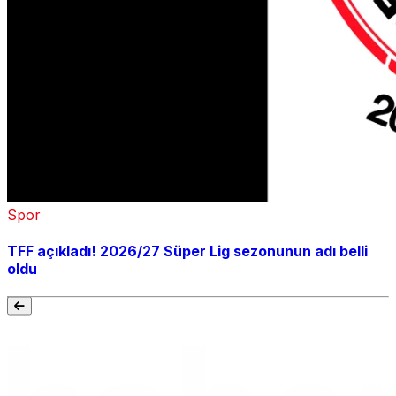
Spor
TFF açıkladı! 2026/27 Süper Lig sezonunun adı belli
oldu