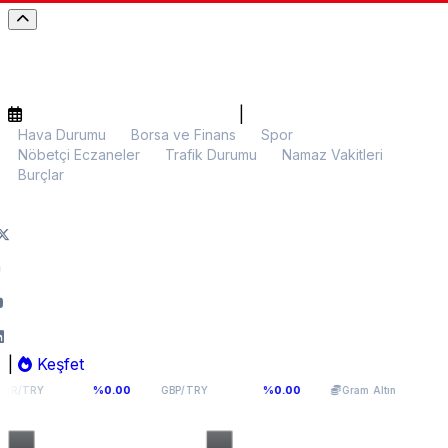
|
Hava Durumu
Borsa ve Finans
Spor
Nöbetçi Eczaneler
Trafik Durumu
Namaz Vakitleri
Burçlar
|
Keşfet
6
64,0893
5.958,92
%0.00
%0.00
%0.11
GBP/TRY
Gram Altın