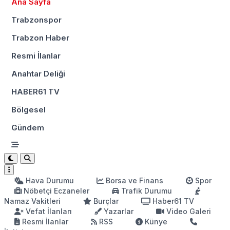
Ana Sayfa
Trabzonspor
Trabzon Haber
Resmi İlanlar
Anahtar Deliği
HABER61 TV
Bölgesel
Gündem
Hava Durumu
Borsa ve Finans
Spor
Nöbetçi Eczaneler
Trafik Durumu
Namaz Vakitleri
Burçlar
Haber61 TV
Vefat İlanları
Yazarlar
Video Galeri
Resmi İlanlar
RSS
Künye