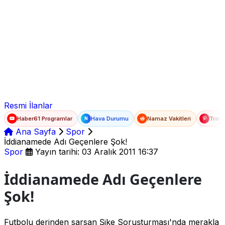
Ad Soyad
E-posta
Şifre
Resmi İlanlar
Haber61 Programlar
Hava Durumu
Namaz Vakitleri
Trafi
N
Ana Sayfa
Spor
İddianamede Adı Geçenlere Şok!
Spor
Yayın tarihi: 03 Aralık 2011 16:37
İddianamede Adı Geçenlere
Şok!
Futbolu derinden sarsan Şike Soruşturması'nda merakla