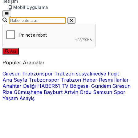
İletişim
Mobil Uygulama
Ara
Popüler Aramalar
Giresun
Trabzonspor
Trabzon
sosyalmedya
Fugit
Ana Sayfa
Trabzonspor
Trabzon Haber
Resmi İlanlar
Anahtar Deliği
HABER61 TV
Bölgesel
Gündem
Giresun
Rize
Gümüşhane
Bayburt
Artvin
Ordu
Samsun
Spor
Yaşam
Asayiş