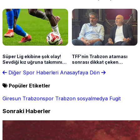
takvimini açıkladı!
Süper Lig ekibine şok olay!
TFF'nin Trabzon ataması
Sevdiği kız uğruna takımını
sonrası dikkat çeken
terk etti
açıklama! "İlk defa seçimsiz,
Diğer Spor Haberleri
Anasayfaya Dön
yukarıdan atama yapıldı"
Popüler Etiketler
Giresun
Trabzonspor
Trabzon
sosyalmedya
Fugit
Sonraki Haberler