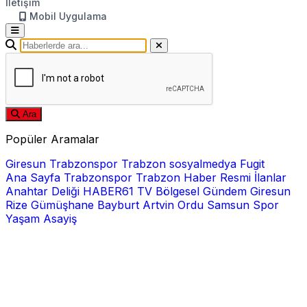
İletişim
Mobil Uygulama
Ara
Popüler Aramalar
Giresun
Trabzonspor
Trabzon
sosyalmedya
Fugit
Ana Sayfa
Trabzonspor
Trabzon Haber
Resmi İlanlar
Anahtar Deliği
HABER61 TV
Bölgesel
Gündem
Giresun
Rize
Gümüşhane
Bayburt
Artvin
Ordu
Samsun
Spor
Yaşam
Asayiş