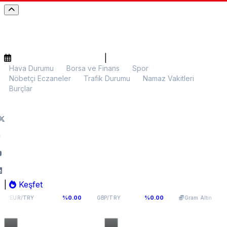
|
Hava Durumu
Borsa ve Finans
Spor
Nöbetçi Eczaneler
Trafik Durumu
Namaz Vakitleri
Burçlar
|
Keşfet
4,9398
64,131
6.087,90
%0.00
%0.00
%0.02
GBP/TRY
Gram Altın