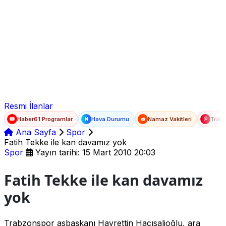
Ad Soyad
E-posta
Şifre
Resmi İlanlar
Haber61 Programlar
Hava Durumu
Namaz Vakitleri
Trafi
N
Ana Sayfa
Spor
Fatih Tekke ile kan davamız yok
Spor
Yayın tarihi: 15 Mart 2010 20:03
Fatih Tekke ile kan davamız
yok
Trabzonspor asbaşkanı Hayrettin Hacısalioğlu, ara