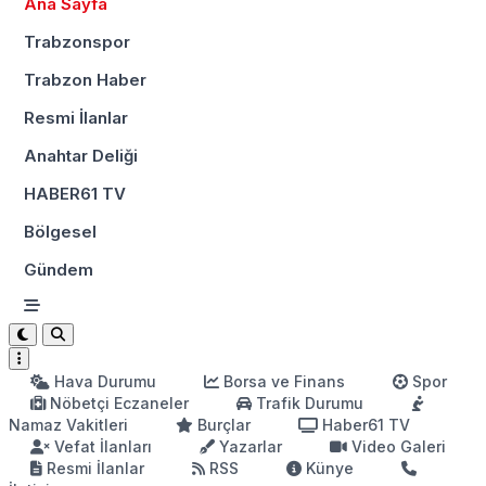
Ana Sayfa
Trabzonspor
Trabzon Haber
Resmi İlanlar
Anahtar Deliği
HABER61 TV
Bölgesel
Gündem
Hava Durumu
Borsa ve Finans
Spor
Nöbetçi Eczaneler
Trafik Durumu
Namaz Vakitleri
Burçlar
Haber61 TV
Vefat İlanları
Yazarlar
Video Galeri
Resmi İlanlar
RSS
Künye