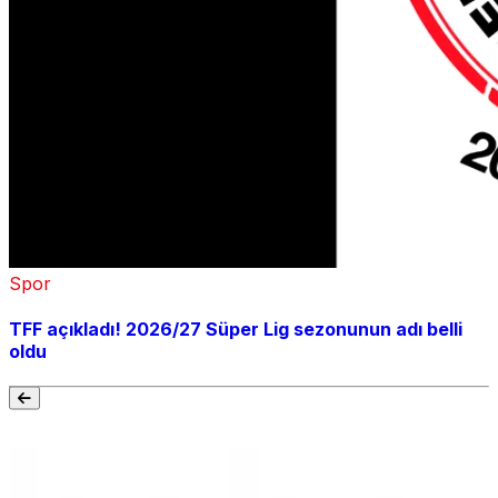
Spor
TFF açıkladı! 2026/27 Süper Lig sezonunun adı belli
oldu