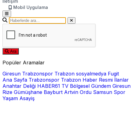
İletişim
Mobil Uygulama
Ara
Popüler Aramalar
Giresun
Trabzonspor
Trabzon
sosyalmedya
Fugit
Ana Sayfa
Trabzonspor
Trabzon Haber
Resmi İlanlar
Anahtar Deliği
HABER61 TV
Bölgesel
Gündem
Giresun
Rize
Gümüşhane
Bayburt
Artvin
Ordu
Samsun
Spor
Yaşam
Asayiş