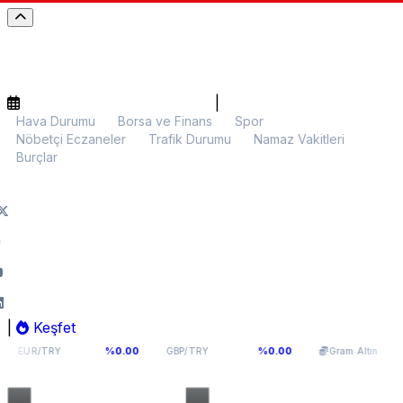
|
Hava Durumu
Borsa ve Finans
Spor
Nöbetçi Eczaneler
Trafik Durumu
Namaz Vakitleri
Burçlar
|
Keşfet
4,976
64,0893
5.953,45
%0.00
%0.00
%0.11
GBP/TRY
Gram Altın