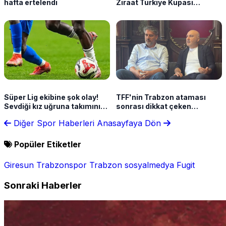
hafta ertelendi
Ziraat Türkiye Kupası
takvimini açıkladı!
Süper Lig ekibine şok olay!
TFF'nin Trabzon ataması
Sevdiği kız uğruna takımını
sonrası dikkat çeken
terk etti
açıklama! "İlk defa seçimsiz,
Diğer Spor Haberleri
Anasayfaya Dön
yukarıdan atama yapıldı"
Popüler Etiketler
Giresun
Trabzonspor
Trabzon
sosyalmedya
Fugit
Sonraki Haberler