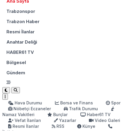
Ana Sayfa
Trabzonspor
Trabzon Haber
Resmi İlanlar
Anahtar Deliği
HABER61 TV
Bölgesel
Gündem
Hava Durumu
Borsa ve Finans
Spor
Nöbetçi Eczaneler
Trafik Durumu
Namaz Vakitleri
Burçlar
Haber61 TV
Vefat İlanları
Yazarlar
Video Galeri
Resmi İlanlar
RSS
Künye