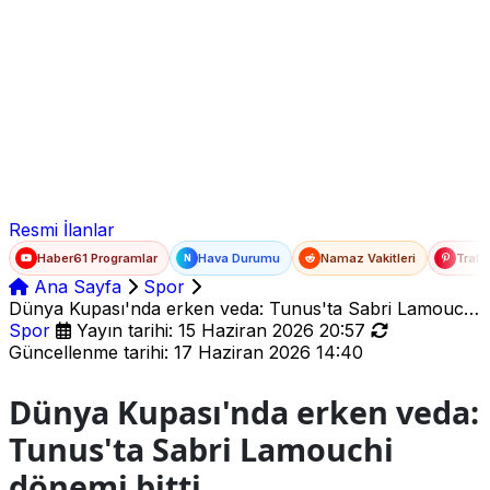
Ad Soyad
E-posta
Şifre
Resmi İlanlar
Haber61 Programlar
Hava Durumu
Namaz Vakitleri
Trafi
N
Ana Sayfa
Spor
Dünya Kupası'nda erken veda: Tunus'ta Sabri Lamouchi
dönemi bitti
Spor
Yayın tarihi: 15 Haziran 2026 20:57
Güncellenme tarihi: 17 Haziran 2026 14:40
Dünya Kupası'nda erken veda:
Tunus'ta Sabri Lamouchi
dönemi bitti