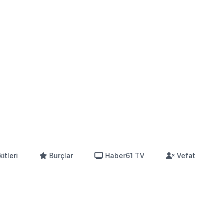
itleri
Burçlar
Haber61 TV
Vefat