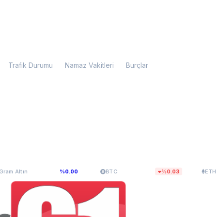
Trafik Durumu
Namaz Vakitleri
Burçlar
6.107,34
$64.783,53
$1.915,8
%0.00
BTC
%0.03
ETH