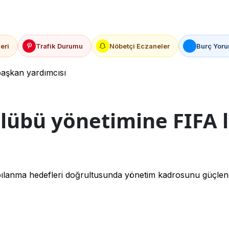
eri
Trafik Durumu
Nöbetçi Eczaneler
Burç Yoru
başkan yardımcısı
lübü yönetimine FIFA l
pılanma hedefleri doğrultusunda yönetim kadrosunu güçlend