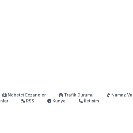
Nöbetçi Eczaneler
Trafik Durumu
Namaz Vak
anlar
RSS
Künye
İletişim