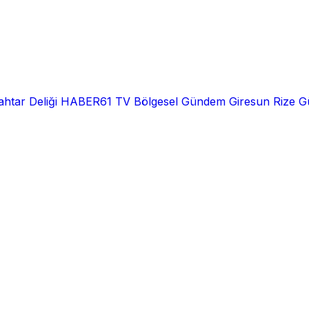
htar Deliği
HABER61 TV
Bölgesel
Gündem
Giresun
Rize
G