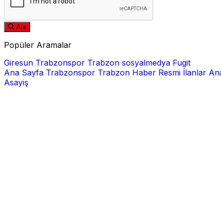
Ara
Popüler Aramalar
Giresun
Trabzonspor
Trabzon
sosyalmedya
Fugit
Ana Sayfa
Trabzonspor
Trabzon Haber
Resmi İlanlar
Ana
Asayiş
E-posta
Şifre