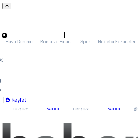
|
Hava Durumu
Borsa ve Finans
Spor
Nöbetçi Eczaneler
|
Keşfet
55,1141
64,2936
R/TRY
%0.00
GBP/TRY
%0.00
Gram Altın