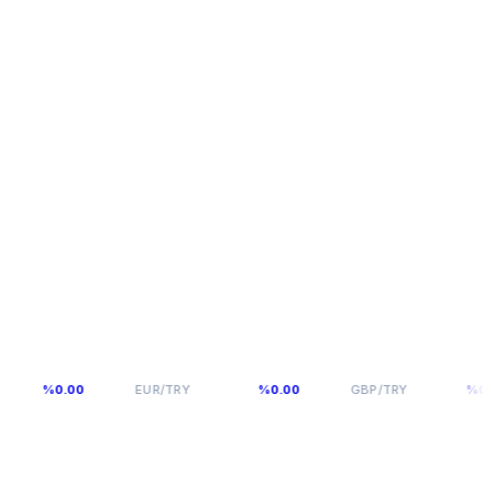
54,9398
64,131
%0.00
EUR/TRY
%0.00
GBP/TRY
%0.00