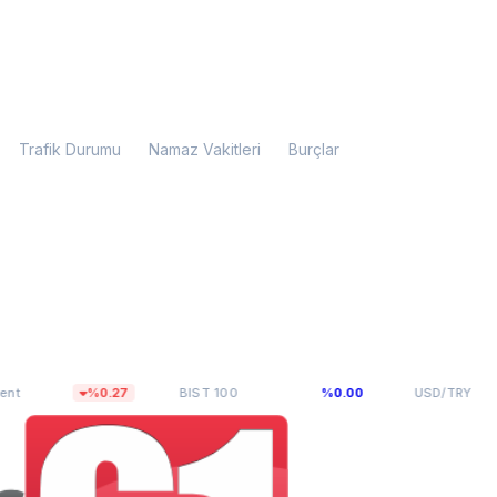
Trafik Durumu
Namaz Vakitleri
Burçlar
2,27
13.798,80
47,6493
%0.27
BIST 100
%0.00
USD/TRY