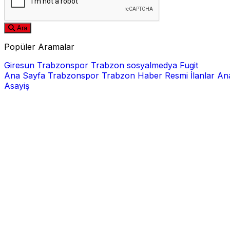
Ara
Popüler Aramalar
Giresun
Trabzonspor
Trabzon
sosyalmedya
Fugit
Ana Sayfa
Trabzonspor
Trabzon Haber
Resmi İlanlar
Ana
Asayiş
E-posta
Şifre