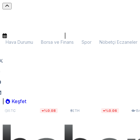
|
Hava Durumu
Borsa ve Finans
Spor
Nöbetçi Eczaneler
|
Keşfet
$64.853,61
$1.913,55
$8
TC
%0.08
ETH
%0.06
Brent