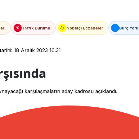
eri
Trafik Durumu
Nöbetçi Eczaneler
Burç Yoru
rihi: 18 Aralık 2023 16:31
rşısında
ynayacağı karşılaşmaların aday kadrosu açıklandı.