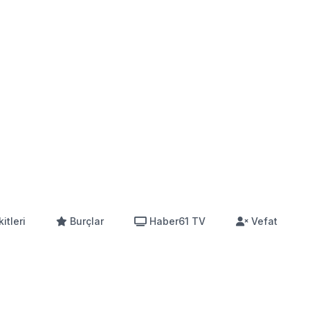
itleri
Burçlar
Haber61 TV
Vefat