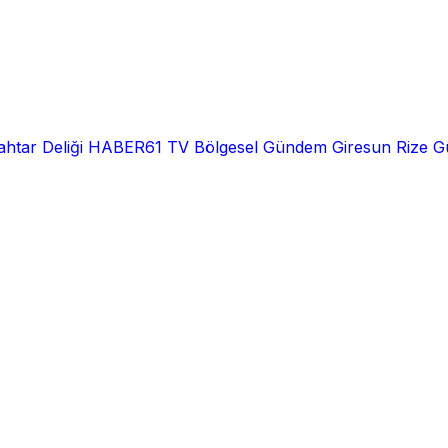
htar Deliği
HABER61 TV
Bölgesel
Gündem
Giresun
Rize
G