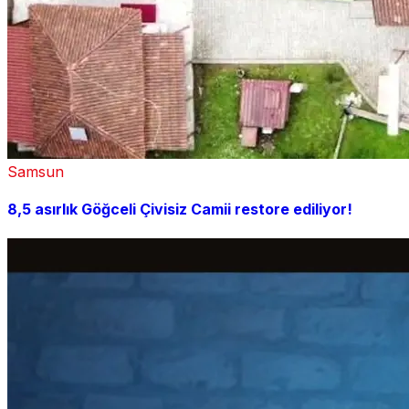
Samsun
8,5 asırlık Göğceli Çivisiz Camii restore ediliyor!