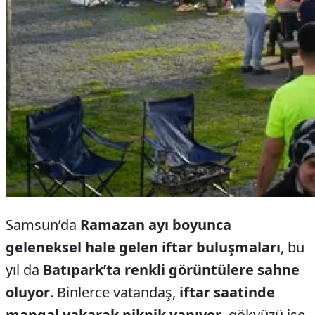
Samsun’da
Ramazan ayı boyunca
geleneksel hale gelen iftar buluşmaları
, bu
yıl da
Batıpark’ta renkli görüntülere sahne
oluyor
. Binlerce vatandaş,
iftar saatinde
mangal yakarak piknik yapıyor
, gökyüzü ise