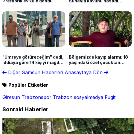
Prefabrik ev küle döndü
Süheyla kavunu hasadı
sürüyor
"Umreye götüreceğim" dedi,
Bölgemizde kayıp alarmı: 18
iddiaya göre 14 kişiyi mağdur
yaşındaki özel çocuktan
etti
haber yok
Diğer Samsun Haberleri
Anasayfaya Dön
Popüler Etiketler
Giresun
Trabzonspor
Trabzon
sosyalmedya
Fugit
Sonraki Haberler