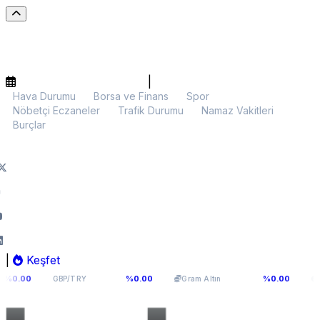
|
Hava Durumu
Borsa ve Finans
Spor
Nöbetçi Eczaneler
Trafik Durumu
Namaz Vakitleri
Burçlar
|
Keşfet
64,2936
6.107,34
$64.764
%0.00
%0.00
GBP/TRY
Gram Altın
BTC