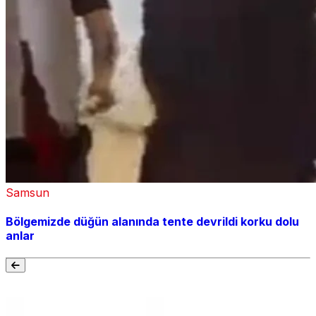
Samsun
Bölgemizde düğün alanında tente devrildi korku dolu
anlar