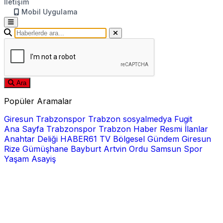
İletişim
Mobil Uygulama
Ara
Popüler Aramalar
Giresun
Trabzonspor
Trabzon
sosyalmedya
Fugit
Ana Sayfa
Trabzonspor
Trabzon Haber
Resmi İlanlar
Anahtar Deliği
HABER61 TV
Bölgesel
Gündem
Giresun
Rize
Gümüşhane
Bayburt
Artvin
Ordu
Samsun
Spor
Yaşam
Asayiş