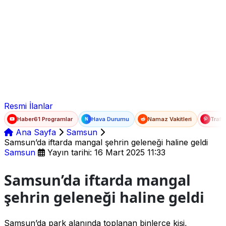
Ad Soyad
E-posta
Şifre
Resmi İlanlar
Haber61 Programlar
Hava Durumu
Namaz Vakitleri
Trafi
N
Ana Sayfa
Samsun
Samsun’da iftarda mangal şehrin geleneği haline geldi
Samsun
Yayın tarihi: 16 Mart 2025 11:33
Samsun’da iftarda mangal
şehrin geleneği haline geldi
Samsun’da park alanında toplanan binlerce kişi,