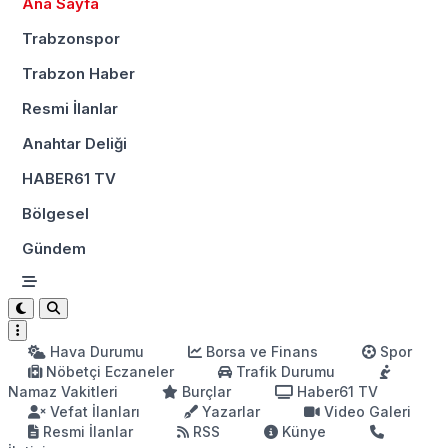
Ana Sayfa
Trabzonspor
Trabzon Haber
Resmi İlanlar
Anahtar Deliği
HABER61 TV
Bölgesel
Gündem
Hava Durumu
Borsa ve Finans
Spor
Nöbetçi Eczaneler
Trafik Durumu
Namaz Vakitleri
Burçlar
Haber61 TV
Vefat İlanları
Yazarlar
Video Galeri
Resmi İlanlar
RSS
Künye