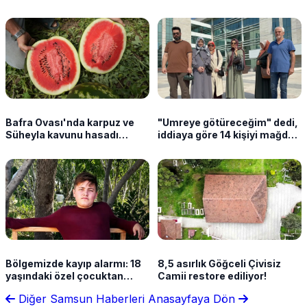
Bafra Ovası'nda karpuz ve
"Umreye götüreceğim" dedi,
Süheyla kavunu hasadı
iddiaya göre 14 kişiyi mağdur
sürüyor
etti
Bölgemizde kayıp alarmı: 18
8,5 asırlık Göğceli Çivisiz
yaşındaki özel çocuktan
Camii restore ediliyor!
haber yok
Diğer Samsun Haberleri
Anasayfaya Dön