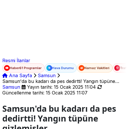
Ad Soyad
E-posta
Şifre
Resmi İlanlar
Haber61 Programlar
Hava Durumu
Namaz Vakitleri
Trafi
N
Ana Sayfa
Samsun
Samsun'da bu kadarı da pes dedirtti! Yangın tüpüne
gizlemişler
Samsun
Yayın tarihi: 15 Ocak 2025 11:04
Güncellenme tarihi: 15 Ocak 2025 11:07
Samsun'da bu kadarı da pes
dedirtti! Yangın tüpüne
gizlemişler