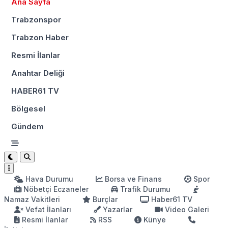
Ana Sayfa
Trabzonspor
Trabzon Haber
Resmi İlanlar
Anahtar Deliği
HABER61 TV
Bölgesel
Gündem
Hava Durumu
Borsa ve Finans
Spor
Nöbetçi Eczaneler
Trafik Durumu
Namaz Vakitleri
Burçlar
Haber61 TV
Vefat İlanları
Yazarlar
Video Galeri
Resmi İlanlar
RSS
Künye