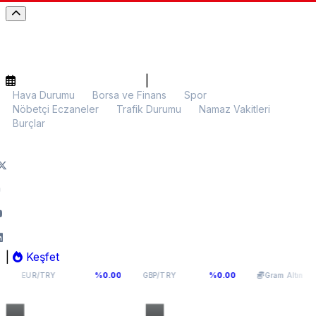
|
Hava Durumu
Borsa ve Finans
Spor
Nöbetçi Eczaneler
Trafik Durumu
Namaz Vakitleri
Burçlar
|
Keşfet
54,9398
64,131
6.087,90
%0.00
%0.00
%0
RY
GBP/TRY
Gram Altın