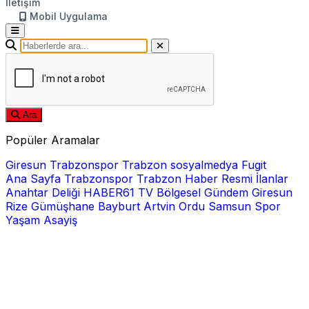
İletişim
Mobil Uygulama
Ara
Popüler Aramalar
Giresun
Trabzonspor
Trabzon
sosyalmedya
Fugit
Ana Sayfa
Trabzonspor
Trabzon Haber
Resmi İlanlar
Anahtar Deliği
HABER61 TV
Bölgesel
Gündem
Giresun
Rize
Gümüşhane
Bayburt
Artvin
Ordu
Samsun
Spor
Yaşam
Asayiş