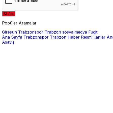
Ara
Popüler Aramalar
Giresun
Trabzonspor
Trabzon
sosyalmedya
Fugit
Ana Sayfa
Trabzonspor
Trabzon Haber
Resmi İlanlar
Ana
Asayiş
E-posta
Şifre