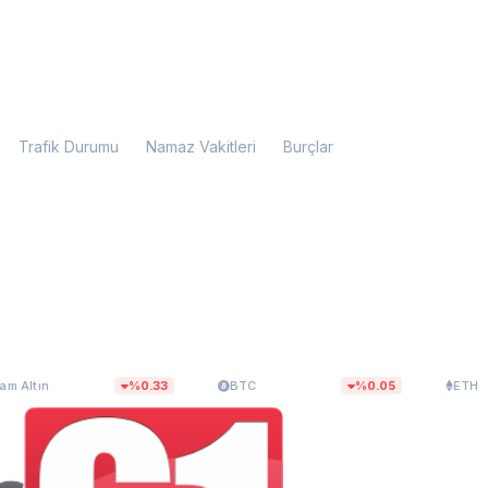
Trafik Durumu
Namaz Vakitleri
Burçlar
.981,84
$64.460,82
$1.894,1
%0.33
BTC
%0.05
ETH