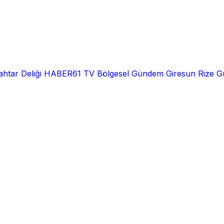
htar Deliği
HABER61 TV
Bölgesel
Gündem
Giresun
Rize
G