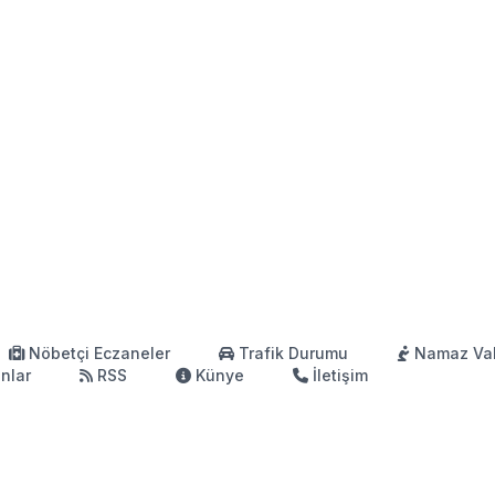
Nöbetçi Eczaneler
Trafik Durumu
Namaz Vak
anlar
RSS
Künye
İletişim