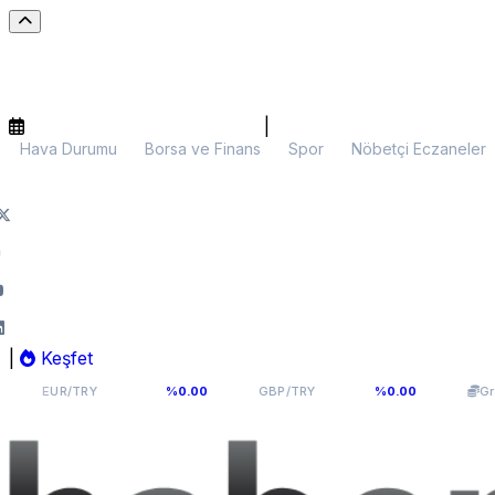
|
Hava Durumu
Borsa ve Finans
Spor
Nöbetçi Eczaneler
|
Keşfet
54,8177
63,965
5
R/TRY
%0.00
GBP/TRY
%0.00
Gram Altın