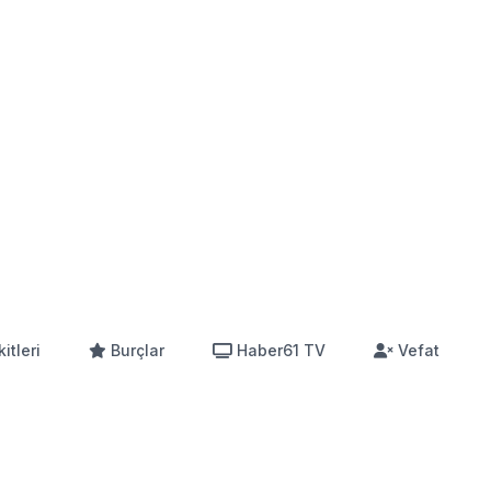
itleri
Burçlar
Haber61 TV
Vefat