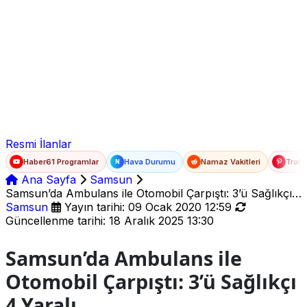
Ad Soyad
E-posta
Şifre
Resmi İlanlar
Haber61 Programlar
Hava Durumu
Namaz Vakitleri
Trafi
N
Ana Sayfa
Samsun
Samsun’da Ambulans ile Otomobil Çarpıştı: 3’ü Sağlıkçı
4 Yaralı
Samsun
Yayın tarihi: 09 Ocak 2020 12:59
Güncellenme tarihi: 18 Aralık 2025 13:30
Samsun’da Ambulans ile
Otomobil Çarpıştı: 3’ü Sağlıkçı
4 Yaralı