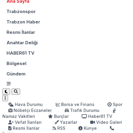
Ana Sayfa
Trabzonspor
Trabzon Haber
Resmi İlanlar
Anahtar Deliği
HABER61 TV
Bölgesel
Gündem
Hava Durumu
Borsa ve Finans
Spor
Nöbetçi Eczaneler
Trafik Durumu
Namaz Vakitleri
Burçlar
Haber61 TV
Vefat İlanları
Yazarlar
Video Galeri
Resmi İlanlar
RSS
Künye