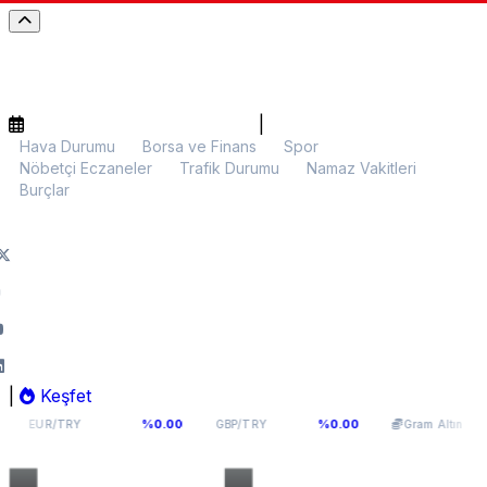
|
Hava Durumu
Borsa ve Finans
Spor
Nöbetçi Eczaneler
Trafik Durumu
Namaz Vakitleri
Burçlar
|
Keşfet
54,9398
64,131
6.099,28
%0.00
%0.00
%0.0
Y
GBP/TRY
Gram Altın