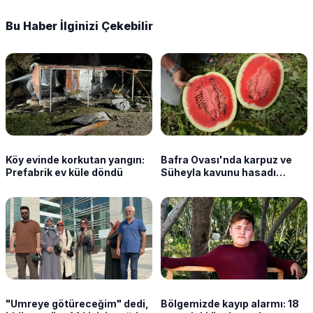
Bu Haber İlginizi Çekebilir
Köy evinde korkutan yangın:
Bafra Ovası'nda karpuz ve
Prefabrik ev küle döndü
Süheyla kavunu hasadı
sürüyor
"Umreye götüreceğim" dedi,
Bölgemizde kayıp alarmı: 18