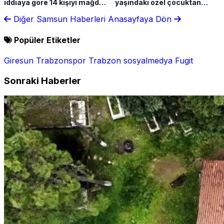
iddiaya göre 14 kişiyi mağdur
yaşındaki özel çocuktan
etti
haber yok
Diğer Samsun Haberleri
Anasayfaya Dön
Popüler Etiketler
Giresun
Trabzonspor
Trabzon
sosyalmedya
Fugit
Sonraki Haberler