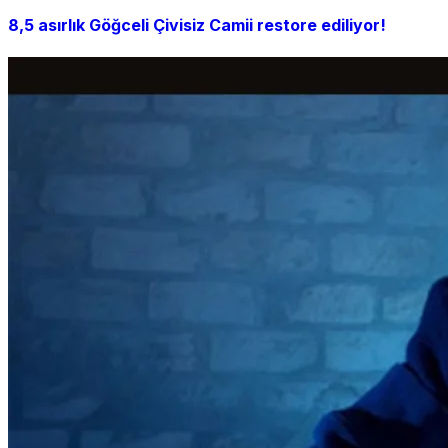
8,5 asırlık Göğceli Çivisiz Camii restore ediliyor!