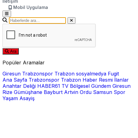
İletişim
Mobil Uygulama
Ara
Popüler Aramalar
Giresun
Trabzonspor
Trabzon
sosyalmedya
Fugit
Ana Sayfa
Trabzonspor
Trabzon Haber
Resmi İlanlar
Anahtar Deliği
HABER61 TV
Bölgesel
Gündem
Giresun
Rize
Gümüşhane
Bayburt
Artvin
Ordu
Samsun
Spor
Yaşam
Asayiş