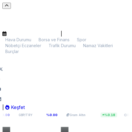
|
Hava Durumu
Borsa ve Finans
Spor
Nöbetçi Eczaneler
Trafik Durumu
Namaz Vakitleri
Burçlar
|
Keşfet
64,131
6.063,33
$64.789,
%0.00
%0.18
GBP/TRY
Gram Altın
BTC