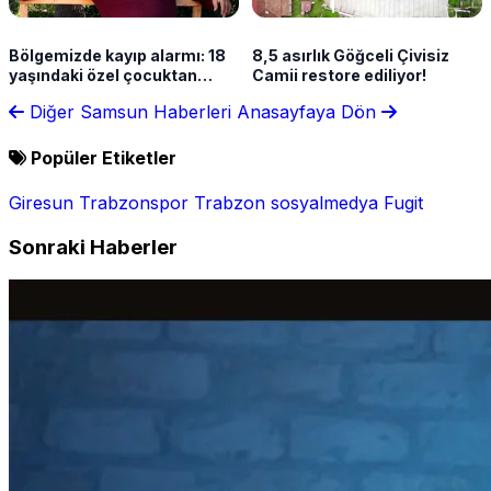
Bölgemizde kayıp alarmı: 18
8,5 asırlık Göğceli Çivisiz
yaşındaki özel çocuktan
Camii restore ediliyor!
haber yok
Diğer Samsun Haberleri
Anasayfaya Dön
Popüler Etiketler
Giresun
Trabzonspor
Trabzon
sosyalmedya
Fugit
Sonraki Haberler