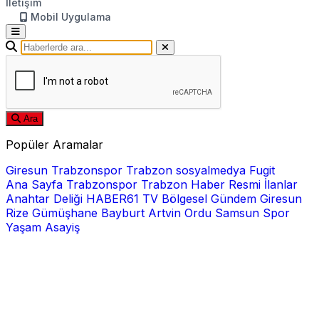
İletişim
Mobil Uygulama
Ara
Popüler Aramalar
Giresun
Trabzonspor
Trabzon
sosyalmedya
Fugit
Ana Sayfa
Trabzonspor
Trabzon Haber
Resmi İlanlar
Anahtar Deliği
HABER61 TV
Bölgesel
Gündem
Giresun
Rize
Gümüşhane
Bayburt
Artvin
Ordu
Samsun
Spor
Yaşam
Asayiş