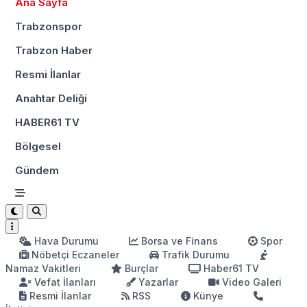
Ana Sayfa
Trabzonspor
Trabzon Haber
Resmi İlanlar
Anahtar Deliği
HABER61 TV
Bölgesel
Gündem
Hava Durumu
Borsa ve Finans
Spor
Nöbetçi Eczaneler
Trafik Durumu
Namaz Vakitleri
Burçlar
Haber61 TV
Vefat İlanları
Yazarlar
Video Galeri
Resmi İlanlar
RSS
Künye