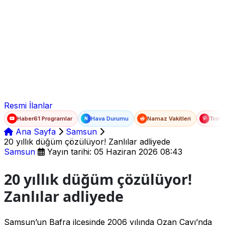
Ad Soyad
E-posta
Şifre
Resmi İlanlar
Haber61 Programlar
Hava Durumu
Namaz Vakitleri
Trafi
N
Ana Sayfa
Samsun
20 yıllık düğüm çözülüyor! Zanlılar adliyede
Samsun
Yayın tarihi: 05 Haziran 2026 08:43
20 yıllık düğüm çözülüyor!
Zanlılar adliyede
Samsun’un Bafra ilçesinde 2006 yılında Ozan Çayı’nda