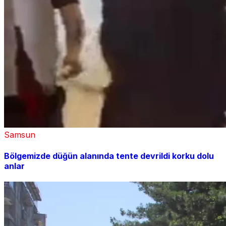
Samsun
Bölgemizde düğün alanında tente devrildi korku dolu
anlar