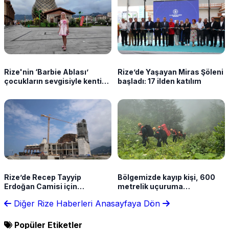
Rize'nin ‘Barbie Ablası’
Rize’de Yaşayan Miras Şöleni
çocukların sevgisiyle kentin
başladı: 17 ilden katılım
neşesi oldu
Rize’de Recep Tayyip
Bölgemizde kayıp kişi, 600
Erdoğan Camisi için
metrelik uçuruma
çalışmalar sürüyor
yuvarlanan aracında ölü
Diğer Rize Haberleri
Anasayfaya Dön
bulundu
Popüler Etiketler