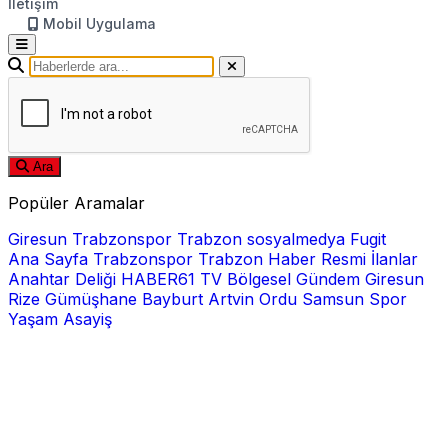
İletişim
Mobil Uygulama
Ara
Popüler Aramalar
Giresun
Trabzonspor
Trabzon
sosyalmedya
Fugit
Ana Sayfa
Trabzonspor
Trabzon Haber
Resmi İlanlar
Anahtar Deliği
HABER61 TV
Bölgesel
Gündem
Giresun
Rize
Gümüşhane
Bayburt
Artvin
Ordu
Samsun
Spor
Yaşam
Asayiş