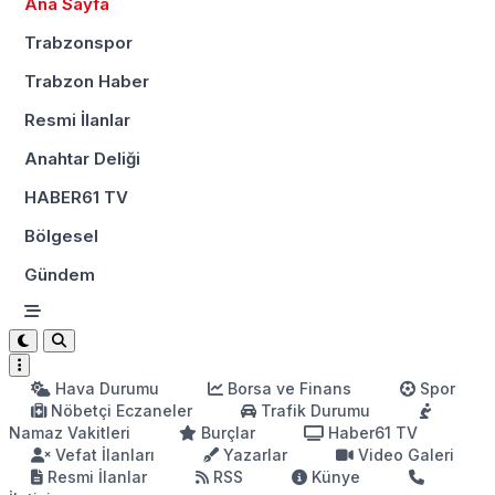
Ana Sayfa
Trabzonspor
Trabzon Haber
Resmi İlanlar
Anahtar Deliği
HABER61 TV
Bölgesel
Gündem
Hava Durumu
Borsa ve Finans
Spor
Nöbetçi Eczaneler
Trafik Durumu
Namaz Vakitleri
Burçlar
Haber61 TV
Vefat İlanları
Yazarlar
Video Galeri
Resmi İlanlar
RSS
Künye