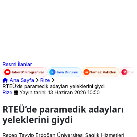
Ad Soyad
E-posta
Şifre
Resmi İlanlar
Haber61 Programlar
Hava Durumu
Namaz Vakitleri
Trafi
N
Ana Sayfa
Rize
RTEÜ’de paramedik adayları yeleklerini giydi
Rize
Yayın tarihi: 13 Haziran 2026 10:50
RTEÜ’de paramedik adayları
yeleklerini giydi
Recep Tayyip Erdoğan Üniversitesi Sağlık Hizmetleri