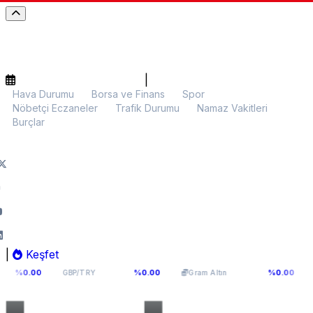
|
Hava Durumu
Borsa ve Finans
Spor
Nöbetçi Eczaneler
Trafik Durumu
Namaz Vakitleri
Burçlar
|
Keşfet
64,2936
6.107,34
$64.7
%0.00
%0.00
GBP/TRY
Gram Altın
BTC