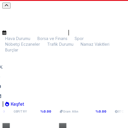
|
Hava Durumu
Borsa ve Finans
Spor
Nöbetçi Eczaneler
Trafik Durumu
Namaz Vakitleri
Burçlar
|
Keşfet
64,131
6.099,28
$64.975,38
%0.00
%0.00
/TRY
Gram Altın
BTC