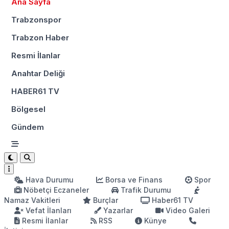
Ana Sayfa
Trabzonspor
Trabzon Haber
Resmi İlanlar
Anahtar Deliği
HABER61 TV
Bölgesel
Gündem
Hava Durumu
Borsa ve Finans
Spor
Nöbetçi Eczaneler
Trafik Durumu
Namaz Vakitleri
Burçlar
Haber61 TV
Vefat İlanları
Yazarlar
Video Galeri
Resmi İlanlar
RSS
Künye