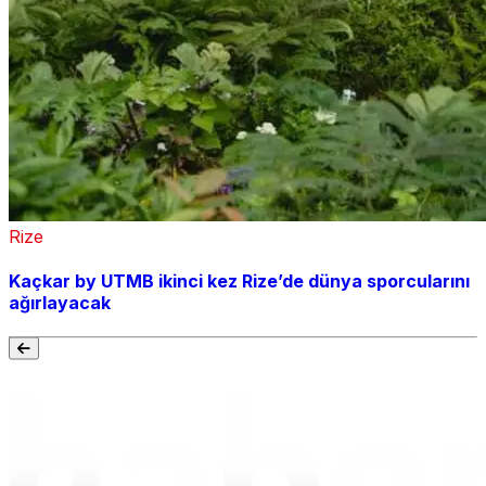
Rize
Kaçkar by UTMB ikinci kez Rize’de dünya sporcularını
ağırlayacak