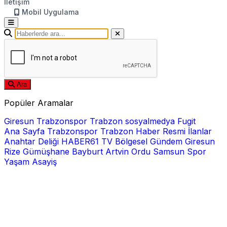
İletişim
Mobil Uygulama
Ara
Popüler Aramalar
Giresun
Trabzonspor
Trabzon
sosyalmedya
Fugit
Ana Sayfa
Trabzonspor
Trabzon Haber
Resmi İlanlar
Anahtar Deliği
HABER61 TV
Bölgesel
Gündem
Giresun
Rize
Gümüşhane
Bayburt
Artvin
Ordu
Samsun
Spor
Yaşam
Asayiş