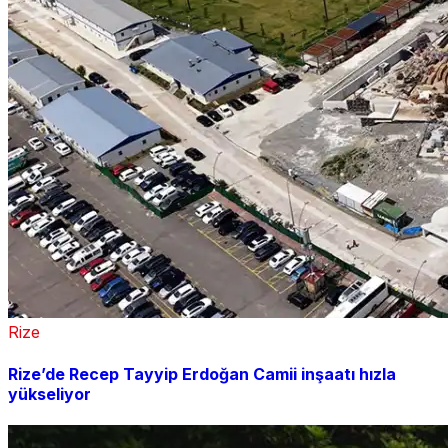
Rize
Rize’de Recep Tayyip Erdoğan Camii inşaatı hızla
yükseliyor