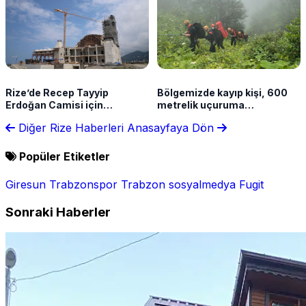
Rize’de Recep Tayyip
Bölgemizde kayıp kişi, 600
Erdoğan Camisi için
metrelik uçuruma
çalışmalar sürüyor
yuvarlanan aracında ölü
Diğer Rize Haberleri
Anasayfaya Dön
bulundu
Popüler Etiketler
Giresun
Trabzonspor
Trabzon
sosyalmedya
Fugit
Sonraki Haberler