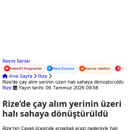
Ad Soyad
E-posta
Şifre
Resmi İlanlar
Haber61 Programlar
Hava Durumu
Namaz Vakitleri
Trafi
N
Ana Sayfa
Rize
Rize’de çay alım yerinin üzeri halı sahaya dönüştürüldü
Rize
Yayın tarihi: 06 Temmuz 2026 09:58
Rize’de çay alım yerinin üzeri
halı sahaya dönüştürüldü
Rize’nin Çayeli ilçesinde engebeli arazi nedeniyle halı