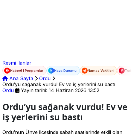
Ad Soyad
E-posta
Şifre
Resmi İlanlar
Haber61 Programlar
Hava Durumu
Namaz Vakitleri
Trafi
N
Ana Sayfa
Ordu
Ordu’yu sağanak vurdu! Ev ve iş yerlerini su bastı
Ordu
Yayın tarihi: 14 Haziran 2026 13:52
Ordu’yu sağanak vurdu! Ev ve
iş yerlerini su bastı
Ordu’nun Ünye ilçesinde sabah saatlerinde etkili olan