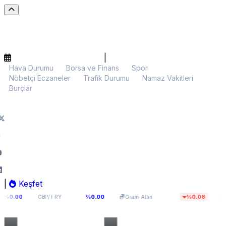
|
Hava Durumu
Borsa ve Finans
Spor
Nöbetçi Eczaneler
Trafik Durumu
Namaz Vakitleri
Burçlar
|
Keşfet
64,131
6.106,02
$65.013,
%0.00
%0.08
GBP/TRY
Gram Altın
BTC