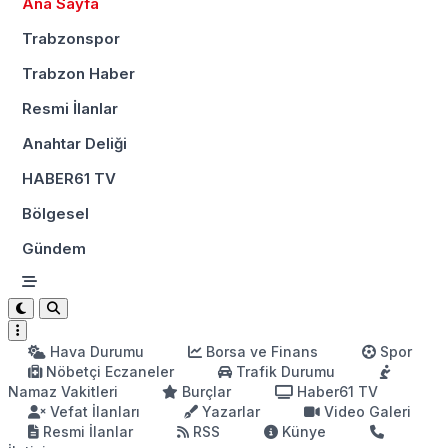
Ana Sayfa
Trabzonspor
Trabzon Haber
Resmi İlanlar
Anahtar Deliği
HABER61 TV
Bölgesel
Gündem
Hava Durumu
Borsa ve Finans
Spor
Nöbetçi Eczaneler
Trafik Durumu
Namaz Vakitleri
Burçlar
Haber61 TV
Vefat İlanları
Yazarlar
Video Galeri
Resmi İlanlar
RSS
Künye