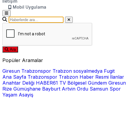
İletişim
Mobil Uygulama
Ara
Popüler Aramalar
Giresun
Trabzonspor
Trabzon
sosyalmedya
Fugit
Ana Sayfa
Trabzonspor
Trabzon Haber
Resmi İlanlar
Anahtar Deliği
HABER61 TV
Bölgesel
Gündem
Giresun
Rize
Gümüşhane
Bayburt
Artvin
Ordu
Samsun
Spor
Yaşam
Asayiş