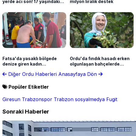
yerde acı son! 17 yaşındaki
milyon liralık destek
ağabey öldü, kardeş yoğun
bakımda
Fatsa'da yasaklı bölgede
Ordu'da fındık hasadı erken
denize giren kadın
olgunlaşan bahçelerde
boğulmaktan son anda
başladı
Diğer Ordu Haberleri
Anasayfaya Dön
kurtuldu
Popüler Etiketler
Giresun
Trabzonspor
Trabzon
sosyalmedya
Fugit
Sonraki Haberler