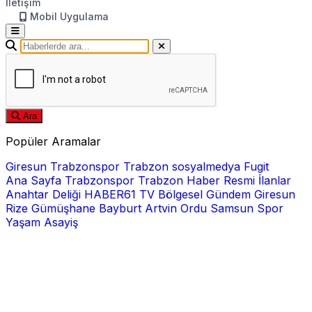
İletişim
Mobil Uygulama
Ara
Popüler Aramalar
Giresun
Trabzonspor
Trabzon
sosyalmedya
Fugit
Ana Sayfa
Trabzonspor
Trabzon Haber
Resmi İlanlar
Anahtar Deliği
HABER61 TV
Bölgesel
Gündem
Giresun
Rize
Gümüşhane
Bayburt
Artvin
Ordu
Samsun
Spor
Yaşam
Asayiş