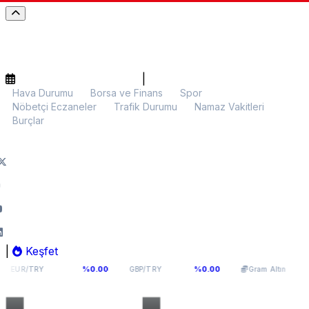
|
Hava Durumu
Borsa ve Finans
Spor
Nöbetçi Eczaneler
Trafik Durumu
Namaz Vakitleri
Burçlar
|
Keşfet
4,9398
64,131
6.025,55
%0.00
%0.00
%0.14
GBP/TRY
Gram Altın