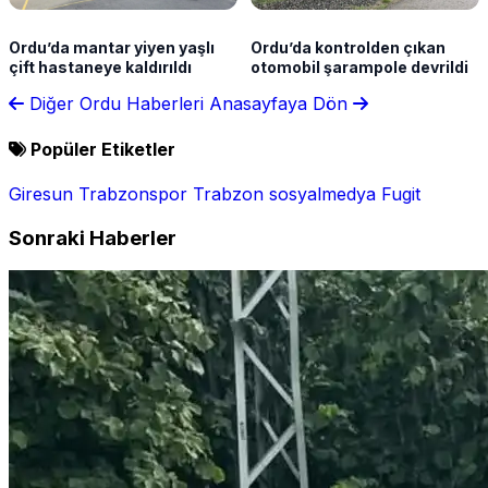
Ordu’da mantar yiyen yaşlı
Ordu’da kontrolden çıkan
çift hastaneye kaldırıldı
otomobil şarampole devrildi
Diğer Ordu Haberleri
Anasayfaya Dön
Popüler Etiketler
Giresun
Trabzonspor
Trabzon
sosyalmedya
Fugit
Sonraki Haberler