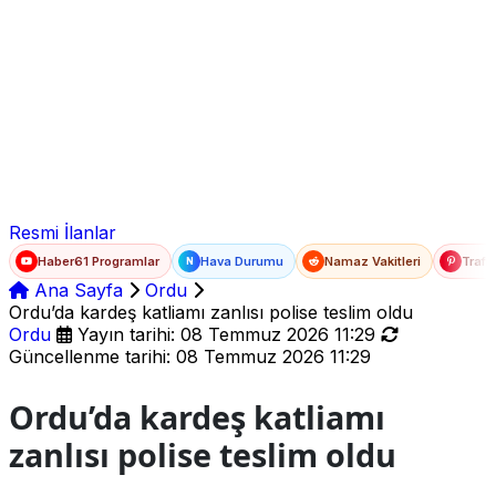
Ad Soyad
E-posta
Şifre
Resmi İlanlar
Haber61 Programlar
Hava Durumu
Namaz Vakitleri
Trafi
N
Ana Sayfa
Ordu
Ordu’da kardeş katliamı zanlısı polise teslim oldu
Ordu
Yayın tarihi: 08 Temmuz 2026 11:29
Güncellenme tarihi: 08 Temmuz 2026 11:29
Ordu’da kardeş katliamı
zanlısı polise teslim oldu