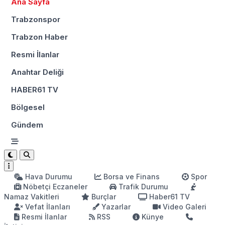
Ana Sayfa
Trabzonspor
Trabzon Haber
Resmi İlanlar
Anahtar Deliği
HABER61 TV
Bölgesel
Gündem
Hava Durumu
Borsa ve Finans
Spor
Nöbetçi Eczaneler
Trafik Durumu
Namaz Vakitleri
Burçlar
Haber61 TV
Vefat İlanları
Yazarlar
Video Galeri
Resmi İlanlar
RSS
Künye