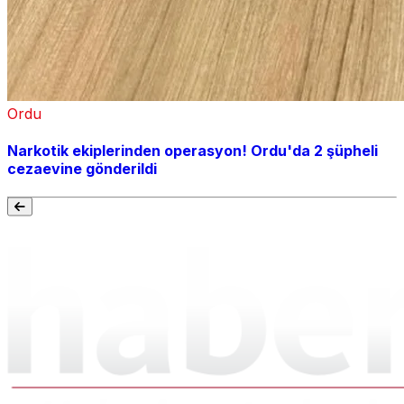
Ordu
Narkotik ekiplerinden operasyon! Ordu'da 2 şüpheli
cezaevine gönderildi