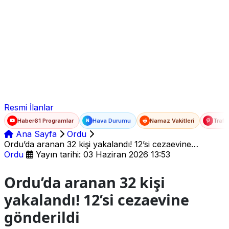
Ad Soyad
E-posta
Şifre
Resmi İlanlar
Haber61 Programlar
Hava Durumu
Namaz Vakitleri
Trafi
N
Ana Sayfa
Ordu
Ordu’da aranan 32 kişi yakalandı! 12’si cezaevine
gönderildi
Ordu
Yayın tarihi: 03 Haziran 2026 13:53
Ordu’da aranan 32 kişi
yakalandı! 12’si cezaevine
gönderildi