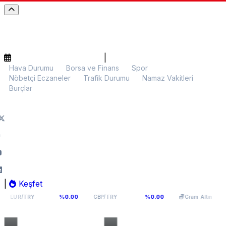
|
Hava Durumu
Borsa ve Finans
Spor
Nöbetçi Eczaneler
Trafik Durumu
Namaz Vakitleri
Burçlar
|
Keşfet
54,976
64,0893
5.986,70
%0.00
%0.00
%0.0
GBP/TRY
Gram Altın