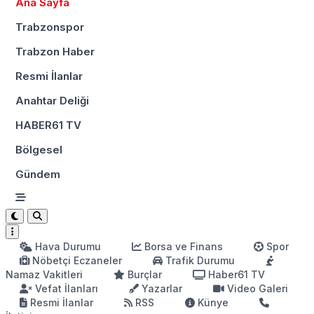
Ana Sayfa
Trabzonspor
Trabzon Haber
Resmi İlanlar
Anahtar Deliği
HABER61 TV
Bölgesel
Gündem
Hava Durumu
Borsa ve Finans
Spor
Nöbetçi Eczaneler
Trafik Durumu
Namaz Vakitleri
Burçlar
Haber61 TV
Vefat İlanları
Yazarlar
Video Galeri
Resmi İlanlar
RSS
Künye