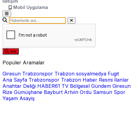
İletişim
Mobil Uygulama
Ara
Popüler Aramalar
Giresun
Trabzonspor
Trabzon
sosyalmedya
Fugit
Ana Sayfa
Trabzonspor
Trabzon Haber
Resmi İlanlar
Anahtar Deliği
HABER61 TV
Bölgesel
Gündem
Giresun
Rize
Gümüşhane
Bayburt
Artvin
Ordu
Samsun
Spor
Yaşam
Asayiş