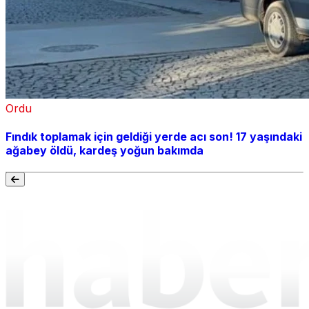
Ordu
Fındık toplamak için geldiği yerde acı son! 17 yaşındaki
ağabey öldü, kardeş yoğun bakımda