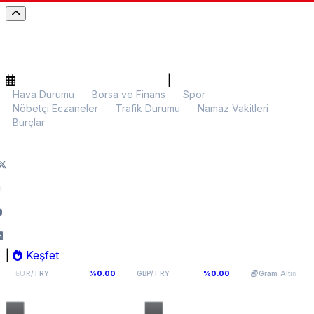
|
Hava Durumu
Borsa ve Finans
Spor
Nöbetçi Eczaneler
Trafik Durumu
Namaz Vakitleri
Burçlar
|
Keşfet
55,1066
64,291
6.096,95
%0.00
%0.00
%0.
GBP/TRY
Gram Altın