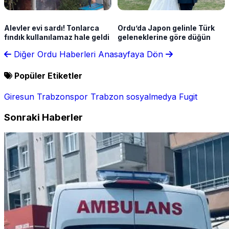
Alevler evi sardı! Tonlarca
Ordu’da Japon gelinle Türk
fındık kullanılamaz hale geldi
geleneklerine göre düğün
Diğer Ordu Haberleri
Anasayfaya Dön
Popüler Etiketler
Giresun
Trabzonspor
Trabzon
sosyalmedya
Fugit
Sonraki Haberler