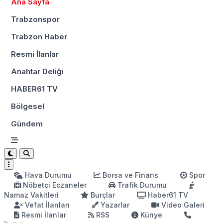
Ana Sayfa
Trabzonspor
Trabzon Haber
Resmi İlanlar
Anahtar Deliği
HABER61 TV
Bölgesel
Gündem
Hava Durumu
Borsa ve Finans
Spor
Nöbetçi Eczaneler
Trafik Durumu
Namaz Vakitleri
Burçlar
Haber61 TV
Vefat İlanları
Yazarlar
Video Galeri
Resmi İlanlar
RSS
Künye