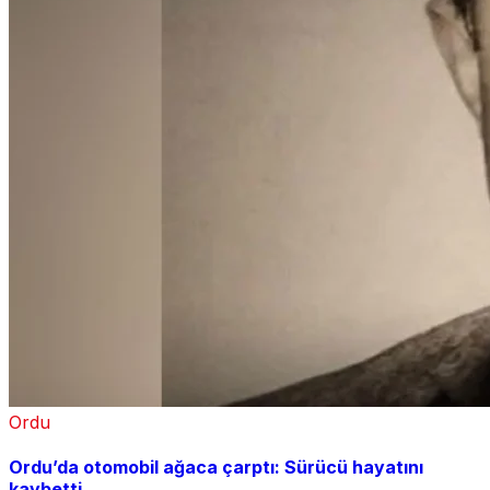
Ordu
Ordu’da otomobil ağaca çarptı: Sürücü hayatını
kaybetti