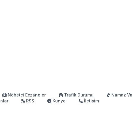
Nöbetçi Eczaneler
Trafik Durumu
Namaz Vak
anlar
RSS
Künye
İletişim