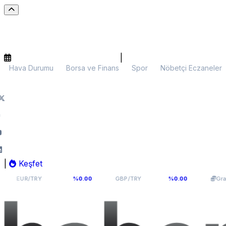
|
Hava Durumu
Borsa ve Finans
Spor
Nöbetçi Eczaneler
|
Keşfet
54,9398
64,131
6.
/TRY
%0.00
GBP/TRY
%0.00
Gram Altın