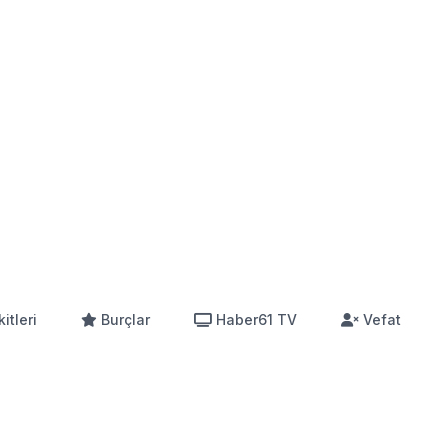
itleri
Burçlar
Haber61 TV
Vefat