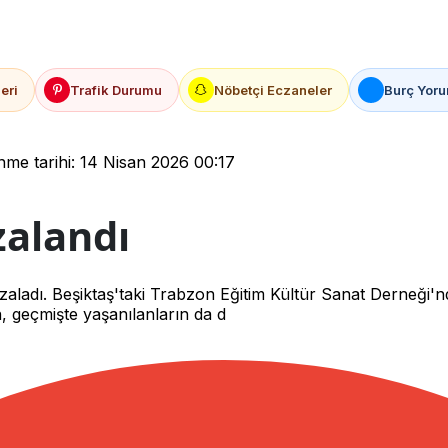
eri
Trafik Durumu
Nöbetçi Eczaneler
Burç Yoru
me tarihi: 14 Nisan 2026 00:17
zalandı
aladı. Beşiktaş'taki Trabzon Eğitim Kültür Sanat Derneği'
, geçmişte yaşanılanların da d