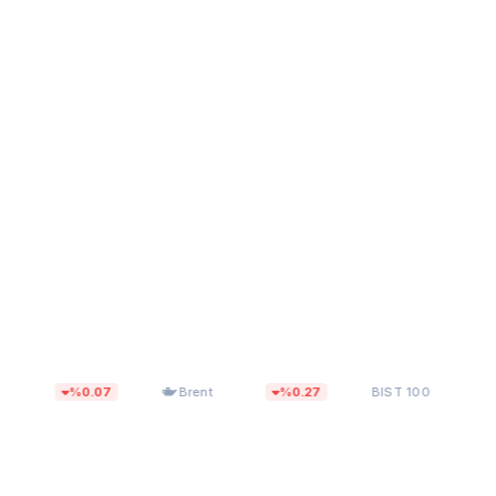
$82,27
13.779,40
%0.07
Brent
%0.27
BIST 100
%0.14