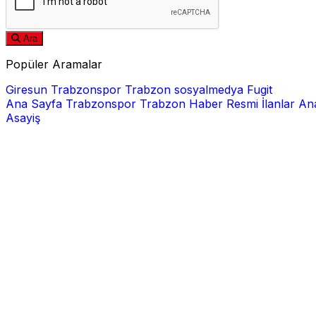
Ara
Popüler Aramalar
Giresun
Trabzonspor
Trabzon
sosyalmedya
Fugit
Ana Sayfa
Trabzonspor
Trabzon Haber
Resmi İlanlar
Ana
Asayiş
E-posta
Şifre