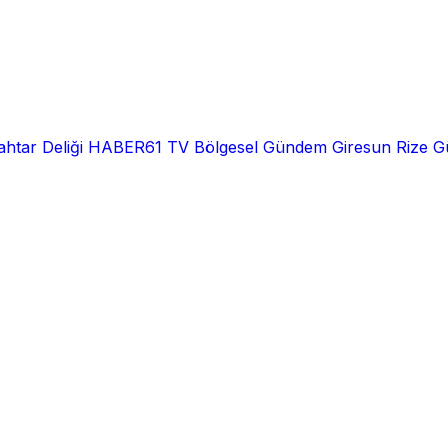
htar Deliği
HABER61 TV
Bölgesel
Gündem
Giresun
Rize
G