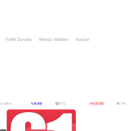
Trafik Durumu
Namaz Vakitleri
Burçlar
099,28
$64.858,65
$1.912,41
%0.00
BTC
%0.03
ETH