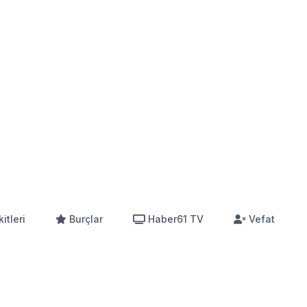
itleri
Burçlar
Haber61 TV
Vefat