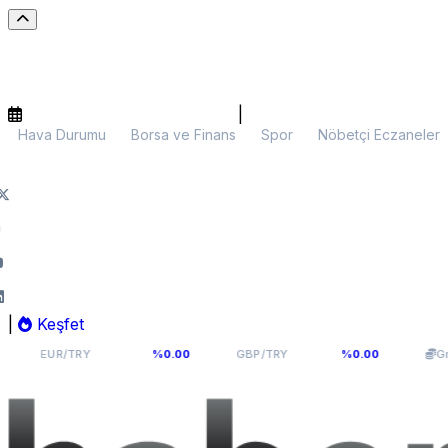
|
Hava Durumu
Borsa ve Finans
Spor
Nöbetçi Eczaneler
|
Keşfet
54,9398
64,131
6
R/TRY
%0.00
GBP/TRY
%0.00
Gram Altın