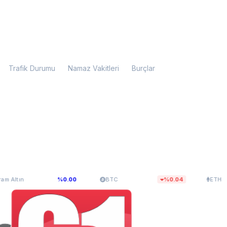
Trafik Durumu
Namaz Vakitleri
Burçlar
.099,28
$64.955,15
$1.915,0
%0.00
BTC
%0.04
ETH