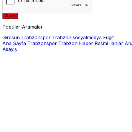
Ara
Popüler Aramalar
Giresun
Trabzonspor
Trabzon
sosyalmedya
Fugit
Ana Sayfa
Trabzonspor
Trabzon Haber
Resmi İlanlar
Ana
Asayiş
E-posta
Şifre