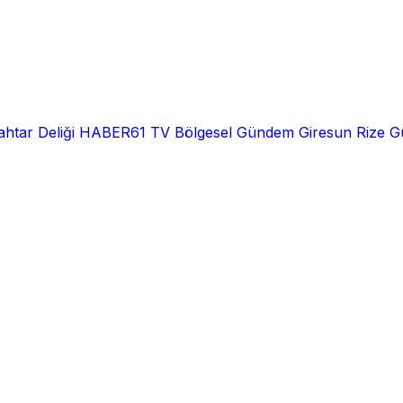
htar Deliği
HABER61 TV
Bölgesel
Gündem
Giresun
Rize
G